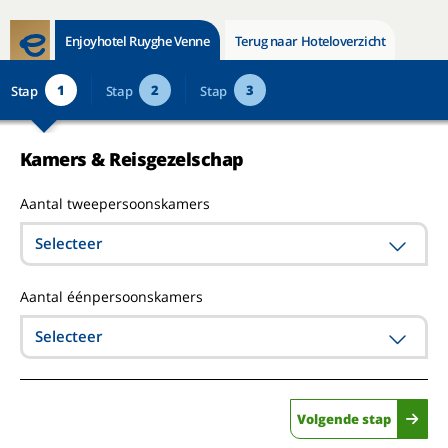
Enjoyhotel Ruyghe Venne
Terug naar Hoteloverzicht
1
2
3
Stap
Stap
Stap
Kamers & Reisgezelschap
Aantal tweepersoonskamers
Selecteer
Aantal éénpersoonskamers
Selecteer
Volgende stap