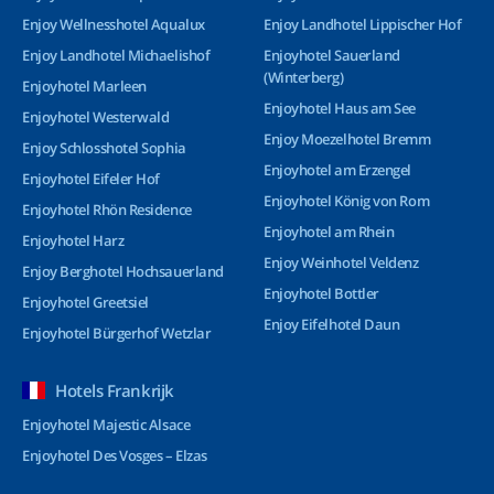
Enjoy Wellnesshotel Aqualux
Enjoy Landhotel Lippischer Hof
Enjoy Landhotel Michaelishof
Enjoyhotel Sauerland
(Winterberg)
Enjoyhotel Marleen
Enjoyhotel Haus am See
Enjoyhotel Westerwald
Enjoy Moezelhotel Bremm
Enjoy Schlosshotel Sophia
Enjoyhotel am Erzengel
Enjoyhotel Eifeler Hof
Enjoyhotel König von Rom
Enjoyhotel Rhön Residence
Enjoyhotel am Rhein
Enjoyhotel Harz
Enjoy Weinhotel Veldenz
Enjoy Berghotel Hochsauerland
Enjoyhotel Bottler
Enjoyhotel Greetsiel
Enjoy Eifelhotel Daun
Enjoyhotel Bürgerhof Wetzlar
Hotels Frankrijk
Enjoyhotel Majestic Alsace
Enjoyhotel Des Vosges – Elzas