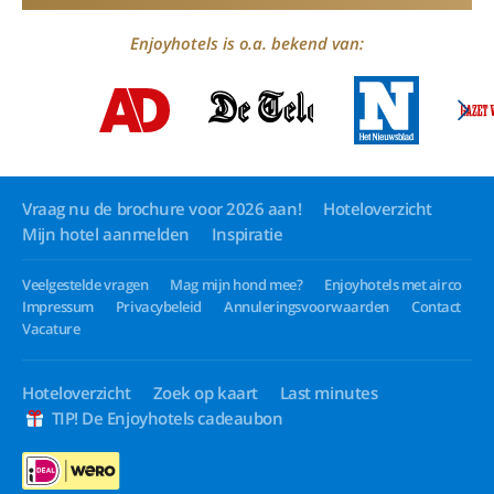
Enjoyhotels is o.a. bekend van:
Vraag nu de brochure voor 2026 aan!
Hoteloverzicht
Mijn hotel aanmelden
Inspiratie
Veelgestelde vragen
Mag mijn hond mee?
Enjoyhotels met airco
Impressum
Privacybeleid
Annuleringsvoorwaarden
Contact
Vacature
Hoteloverzicht
Zoek op kaart
Last minutes
TIP! De Enjoyhotels cadeaubon