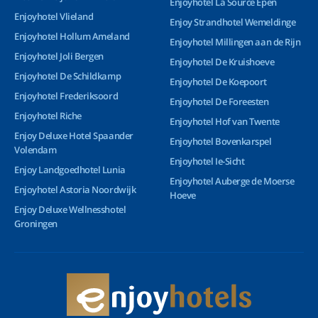
Enjoyhotel La Source Epen
Enjoyhotel Vlieland
Enjoy Strandhotel Wemeldinge
Enjoyhotel Hollum Ameland
Enjoyhotel Millingen aan de Rijn
Enjoyhotel Joli Bergen
Enjoyhotel De Kruishoeve
Enjoyhotel De Schildkamp
Enjoyhotel De Koepoort
Enjoyhotel Frederiksoord
Enjoyhotel De Foreesten
Enjoyhotel Riche
Enjoyhotel Hof van Twente
Enjoy Deluxe Hotel Spaander
Enjoyhotel Bovenkarspel
Volendam
Enjoyhotel Ie-Sicht
Enjoy Landgoedhotel Lunia
Enjoyhotel Auberge de Moerse
Enjoyhotel Astoria Noordwijk
Hoeve
Enjoy Deluxe Wellnesshotel
Groningen