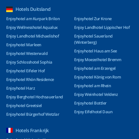
Hotels Duitsland
Enjoyhotel am Kurpark Brilon
Enjoyhotel Zur Krone
Enjoy Wellnesshotel Aqualux
Enjoy Landhotel Lippischer Hof
Enjoy Landhotel Michaelishof
Enjoyhotel Sauerland
(Winterberg)
Enjoyhotel Marleen
Enjoyhotel Haus am See
Enjoyhotel Westerwald
Enjoy Moezelhotel Bremm
Enjoy Schlosshotel Sophia
Enjoyhotel am Erzengel
Enjoyhotel Eifeler Hof
Enjoyhotel König von Rom
Enjoyhotel Rhön Residence
Enjoyhotel am Rhein
Enjoyhotel Harz
Enjoy Weinhotel Veldenz
Enjoy Berghotel Hochsauerland
Enjoyhotel Bottler
Enjoyhotel Greetsiel
Enjoy Eifelhotel Daun
Enjoyhotel Bürgerhof Wetzlar
Hotels Frankrijk