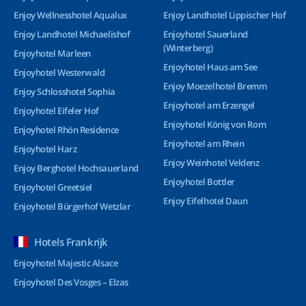
Enjoy Wellnesshotel Aqualux
Enjoy Landhotel Lippischer Hof
Enjoy Landhotel Michaelishof
Enjoyhotel Sauerland
(Winterberg)
Enjoyhotel Marleen
Enjoyhotel Haus am See
Enjoyhotel Westerwald
Enjoy Moezelhotel Bremm
Enjoy Schlosshotel Sophia
Enjoyhotel am Erzengel
Enjoyhotel Eifeler Hof
Enjoyhotel König von Rom
Enjoyhotel Rhön Residence
Enjoyhotel am Rhein
Enjoyhotel Harz
Enjoy Weinhotel Veldenz
Enjoy Berghotel Hochsauerland
Enjoyhotel Bottler
Enjoyhotel Greetsiel
Enjoy Eifelhotel Daun
Enjoyhotel Bürgerhof Wetzlar
Hotels Frankrijk
Enjoyhotel Majestic Alsace
Enjoyhotel Des Vosges – Elzas