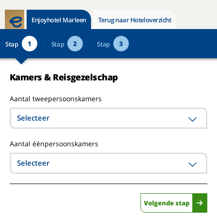
Enjoyhotel Marleen
Terug naar Hoteloverzicht
1
2
3
Stap
Stap
Stap
Kamers & Reisgezelschap
Aantal tweepersoonskamers
Selecteer
Aantal éénpersoonskamers
Selecteer
Volgende stap