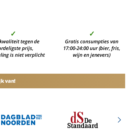
✓
✓
kwaliteit tegen de
Gratis consumpties van
rdeligste prijs,
17:00-24:00 uur (bier, fris,
ing is niet verplicht
wijn en jenevers)
jk van!