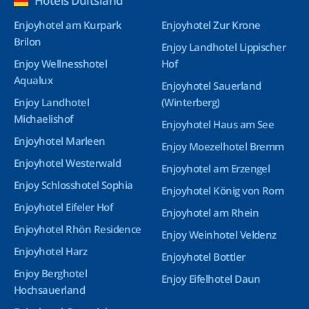
Hotels Duitsland
Enjoyhotel am Kurpark
Enjoyhotel Zur Krone
Brilon
Enjoy Landhotel Lippischer
Enjoy Wellnesshotel
Hof
Aqualux
Enjoyhotel Sauerland
Enjoy Landhotel
(Winterberg)
Michaelishof
Enjoyhotel Haus am See
Enjoyhotel Marleen
Enjoy Moezelhotel Bremm
Enjoyhotel Westerwald
Enjoyhotel am Erzengel
Enjoy Schlosshotel Sophia
Enjoyhotel König von Rom
Enjoyhotel Eifeler Hof
Enjoyhotel am Rhein
Enjoyhotel Rhön Residence
Enjoy Weinhotel Veldenz
Enjoyhotel Harz
Enjoyhotel Bottler
Enjoy Berghotel
Enjoy Eifelhotel Daun
Hochsauerland