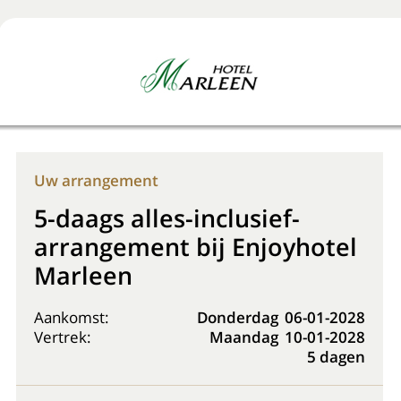
Boek nu
+31 (0) 20 225 48 80
Uw arrangement
5-daags alles-inclusief-
arrangement bij Enjoyhotel
Marleen
Aankomst:
Donderdag
06-01-2028
Vertrek:
Maandag
10-01-2028
5 dagen