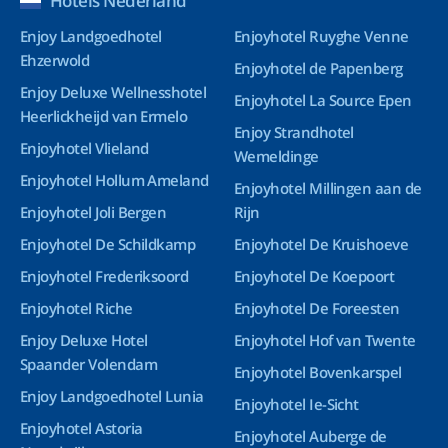
Hotels Nederland
Enjoy Landgoedhotel
Enjoyhotel Ruyghe Venne
Ehzerwold
Enjoyhotel de Papenberg
Enjoy Deluxe Wellnesshotel
Enjoyhotel La Source Epen
Heerlickheijd van Ermelo
Enjoy Strandhotel
Enjoyhotel Vlieland
Wemeldinge
Enjoyhotel Hollum Ameland
Enjoyhotel Millingen aan de
Enjoyhotel Joli Bergen
Rijn
Enjoyhotel De Schildkamp
Enjoyhotel De Kruishoeve
Enjoyhotel Frederiksoord
Enjoyhotel De Koepoort
Enjoyhotel Riche
Enjoyhotel De Foreesten
Enjoy Deluxe Hotel
Enjoyhotel Hof van Twente
Spaander Volendam
Enjoyhotel Bovenkarspel
Enjoy Landgoedhotel Lunia
Enjoyhotel Ie-Sicht
Enjoyhotel Astoria
Enjoyhotel Auberge de