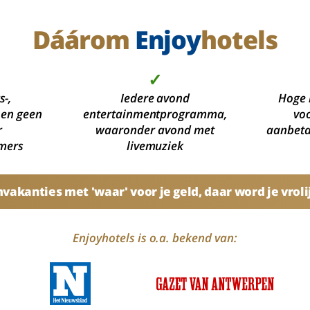
Dáárom
Enjoy
hotels
✓
s-,
Iedere avond
Hoge 
 en geen
entertainmentprogramma,
voo
r
waaronder avond met
aanbetal
mers
livemuziek
akanties met 'waar' voor je geld, daar word je vroli
Enjoyhotels is o.a. bekend van: