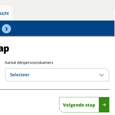
zicht
p
3
ap
Aantal éénpersoonskamers
Selecteer
Volgende stap