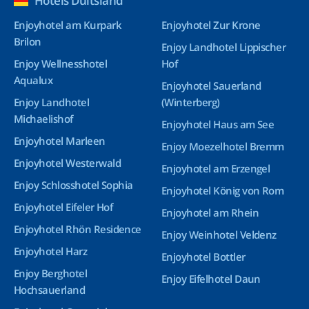
Hotels Duitsland
Enjoyhotel am Kurpark
Enjoyhotel Zur Krone
Brilon
Enjoy Landhotel Lippischer
Enjoy Wellnesshotel
Hof
Aqualux
Enjoyhotel Sauerland
Enjoy Landhotel
(Winterberg)
Michaelishof
Enjoyhotel Haus am See
Enjoyhotel Marleen
Enjoy Moezelhotel Bremm
Enjoyhotel Westerwald
Enjoyhotel am Erzengel
Enjoy Schlosshotel Sophia
Enjoyhotel König von Rom
Enjoyhotel Eifeler Hof
Enjoyhotel am Rhein
Enjoyhotel Rhön Residence
Enjoy Weinhotel Veldenz
Enjoyhotel Harz
Enjoyhotel Bottler
Enjoy Berghotel
Enjoy Eifelhotel Daun
Hochsauerland