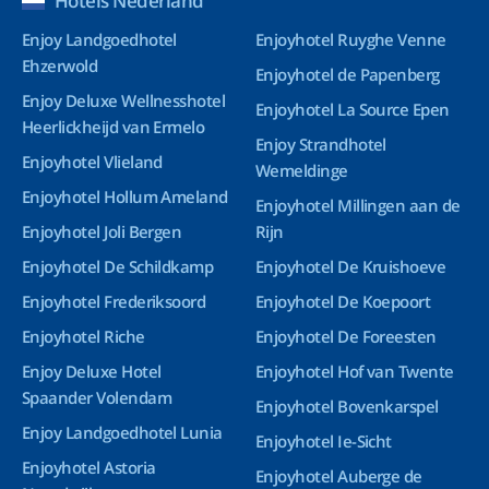
Hotels Nederland
Enjoy Landgoedhotel
Enjoyhotel Ruyghe Venne
Ehzerwold
Enjoyhotel de Papenberg
Enjoy Deluxe Wellnesshotel
Enjoyhotel La Source Epen
Heerlickheijd van Ermelo
Enjoy Strandhotel
Enjoyhotel Vlieland
Wemeldinge
Enjoyhotel Hollum Ameland
Enjoyhotel Millingen aan de
Enjoyhotel Joli Bergen
Rijn
Enjoyhotel De Schildkamp
Enjoyhotel De Kruishoeve
Enjoyhotel Frederiksoord
Enjoyhotel De Koepoort
Enjoyhotel Riche
Enjoyhotel De Foreesten
Enjoy Deluxe Hotel
Enjoyhotel Hof van Twente
Spaander Volendam
Enjoyhotel Bovenkarspel
Enjoy Landgoedhotel Lunia
Enjoyhotel Ie-Sicht
Enjoyhotel Astoria
Enjoyhotel Auberge de