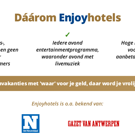
Dáárom
Enjoy
hotels
✓
s-,
Iedere avond
Hoge 
 en geen
entertainmentprogramma,
voo
r
waaronder avond met
aanbetal
mers
livemuziek
akanties met 'waar' voor je geld, daar word je vroli
Enjoyhotels is o.a. bekend van: