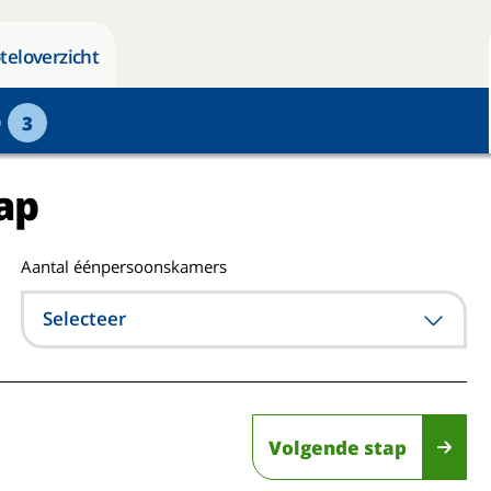
teloverzicht
p
3
ap
Aantal éénpersoonskamers
Selecteer
Volgende stap