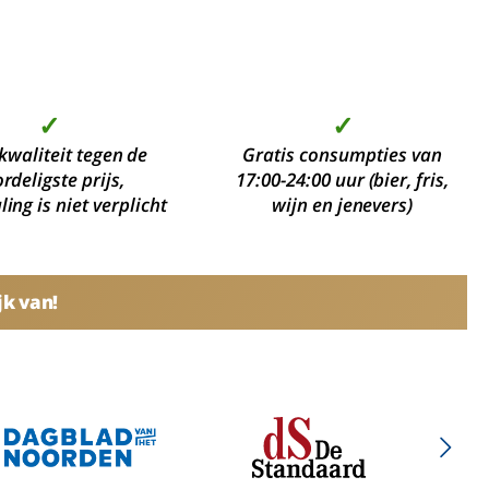
✓
✓
kwaliteit tegen de
Gratis consumpties van
rdeligste prijs,
17:00-24:00 uur (bier, fris,
ing is niet verplicht
wijn en jenevers)
jk van!