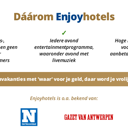
Dáárom
Enjoy
hotels
✓
s-,
Iedere avond
Hoge 
 en geen
entertainmentprogramma,
voo
r
waaronder avond met
aanbetal
mers
livemuziek
akanties met 'waar' voor je geld, daar word je vroli
Enjoyhotels is o.a. bekend van: