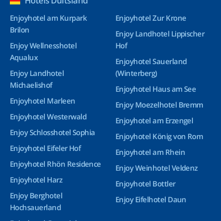
Hotels Duitsland
Enjoyhotel am Kurpark
Enjoyhotel Zur Krone
Brilon
Enjoy Landhotel Lippischer
Enjoy Wellnesshotel
Hof
Aqualux
Enjoyhotel Sauerland
Enjoy Landhotel
(Winterberg)
Michaelishof
Enjoyhotel Haus am See
Enjoyhotel Marleen
Enjoy Moezelhotel Bremm
Enjoyhotel Westerwald
Enjoyhotel am Erzengel
Enjoy Schlosshotel Sophia
Enjoyhotel König von Rom
Enjoyhotel Eifeler Hof
Enjoyhotel am Rhein
Enjoyhotel Rhön Residence
Enjoy Weinhotel Veldenz
Enjoyhotel Harz
Enjoyhotel Bottler
Enjoy Berghotel
Enjoy Eifelhotel Daun
Hochsauerland