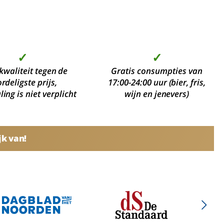
✓
✓
kwaliteit tegen de
Gratis consumpties van
rdeligste prijs,
17:00-24:00 uur (bier, fris,
ing is niet verplicht
wijn en jenevers)
jk van!