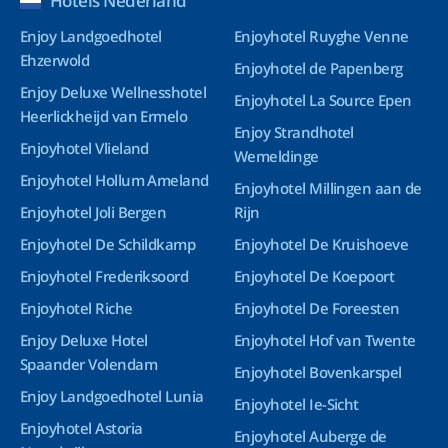
Hotels Nederland
Enjoy Landgoedhotel
Enjoyhotel Ruyghe Venne
Ehzerwold
Enjoyhotel de Papenberg
Enjoy Deluxe Wellnesshotel
Enjoyhotel La Source Epen
Heerlickheijd van Ermelo
Enjoy Strandhotel
Enjoyhotel Vlieland
Wemeldinge
Enjoyhotel Hollum Ameland
Enjoyhotel Millingen aan de
Enjoyhotel Joli Bergen
Rijn
Enjoyhotel De Schildkamp
Enjoyhotel De Kruishoeve
Enjoyhotel Frederiksoord
Enjoyhotel De Koepoort
Enjoyhotel Riche
Enjoyhotel De Foreesten
Enjoy Deluxe Hotel
Enjoyhotel Hof van Twente
Spaander Volendam
Enjoyhotel Bovenkarspel
Enjoy Landgoedhotel Lunia
Enjoyhotel Ie-Sicht
Enjoyhotel Astoria
Enjoyhotel Auberge de