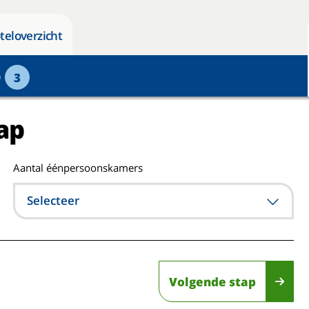
teloverzicht
p
3
ap
Aantal éénpersoonskamers
Selecteer
Volgende stap