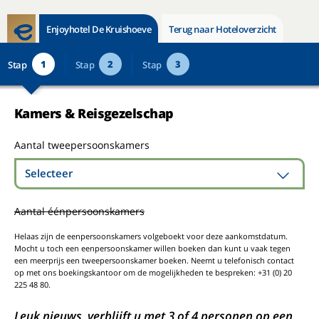
Enjoyhotel De Kruishoeve
Terug naar Hoteloverzicht
1
2
3
Stap
Stap
Stap
Kamers & Reisgezelschap
Aantal tweepersoonskamers
Selecteer
Aantal éénpersoonskamers
Helaas zijn de eenpersoonskamers volgeboekt voor deze aankomstdatum.
Mocht u toch een eenpersoonskamer willen boeken dan kunt u vaak tegen
een meerprijs een tweepersoonskamer boeken. Neemt u telefonisch contact
op met ons boekingskantoor om de mogelijkheden te bespreken: +31 (0) 20
225 48 80.
Leuk nieuws, verblijft u met 3 of 4 personen op een