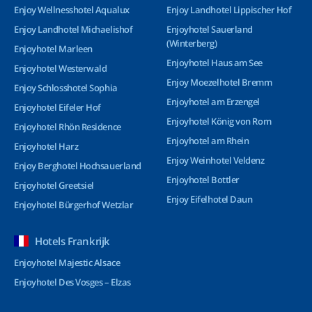
Enjoy Wellnesshotel Aqualux
Enjoy Landhotel Lippischer Hof
Enjoy Landhotel Michaelishof
Enjoyhotel Sauerland
(Winterberg)
Enjoyhotel Marleen
Enjoyhotel Haus am See
Enjoyhotel Westerwald
Enjoy Moezelhotel Bremm
Enjoy Schlosshotel Sophia
Enjoyhotel am Erzengel
Enjoyhotel Eifeler Hof
Enjoyhotel König von Rom
Enjoyhotel Rhön Residence
Enjoyhotel am Rhein
Enjoyhotel Harz
Enjoy Weinhotel Veldenz
Enjoy Berghotel Hochsauerland
Enjoyhotel Bottler
Enjoyhotel Greetsiel
Enjoy Eifelhotel Daun
Enjoyhotel Bürgerhof Wetzlar
Hotels Frankrijk
Enjoyhotel Majestic Alsace
Enjoyhotel Des Vosges – Elzas