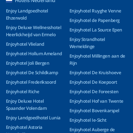
Hotels Nederland
Enjoy Landgoedhotel
Enjoyhotel Ruyghe Venne
Ehzerwold
Enjoyhotel de Papenberg
Enjoy Deluxe Wellnesshotel
Enjoyhotel La Source Epen
Heerlickheijd van Ermelo
Enjoy Strandhotel
Enjoyhotel Vlieland
Wemeldinge
Enjoyhotel Hollum Ameland
Enjoyhotel Millingen aan de
Enjoyhotel Joli Bergen
Rijn
Enjoyhotel De Schildkamp
Enjoyhotel De Kruishoeve
Enjoyhotel Frederiksoord
Enjoyhotel De Koepoort
Enjoyhotel Riche
Enjoyhotel De Foreesten
Enjoy Deluxe Hotel
Enjoyhotel Hof van Twente
Spaander Volendam
Enjoyhotel Bovenkarspel
Enjoy Landgoedhotel Lunia
Enjoyhotel Ie-Sicht
Enjoyhotel Astoria
Enjoyhotel Auberge de