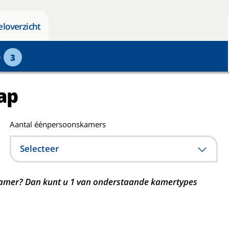
eloverzicht
p
3
ap
Aantal éénpersoonskamers
Selecteer
n kamer? Dan kunt u 1 van onderstaande kamertypes