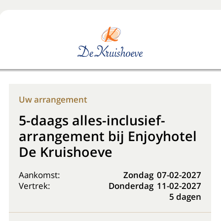
Boek nu
+31 (0) 20 225 48 80
Uw arrangement
5-daags alles-inclusief-
arrangement bij Enjoyhotel
De Kruishoeve
Aankomst:
Zondag
07-02-2027
Vertrek:
Donderdag
11-02-2027
5 dagen