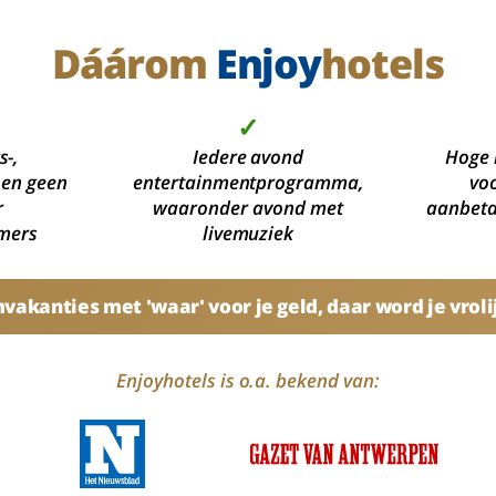
Dáárom
Enjoy
hotels
✓
s-,
Iedere avond
Hoge 
 en geen
entertainmentprogramma,
voo
r
waaronder avond met
aanbetal
mers
livemuziek
akanties met 'waar' voor je geld, daar word je vroli
Enjoyhotels is o.a. bekend van: