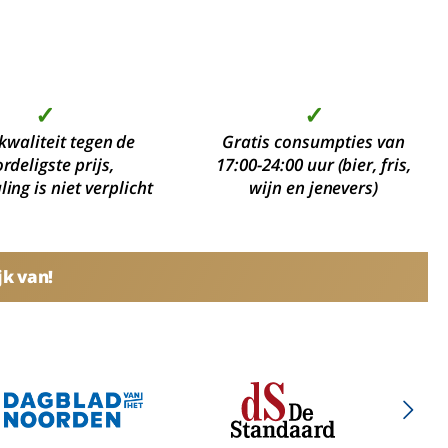
✓
✓
kwaliteit tegen de
Gratis consumpties van
rdeligste prijs,
17:00-24:00 uur (bier, fris,
ing is niet verplicht
wijn en jenevers)
jk van!