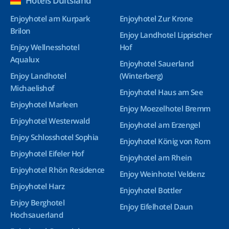
Hotels Duitsland
Enjoyhotel am Kurpark
Enjoyhotel Zur Krone
Brilon
Enjoy Landhotel Lippischer
Enjoy Wellnesshotel
Hof
Aqualux
Enjoyhotel Sauerland
Enjoy Landhotel
(Winterberg)
Michaelishof
Enjoyhotel Haus am See
Enjoyhotel Marleen
Enjoy Moezelhotel Bremm
Enjoyhotel Westerwald
Enjoyhotel am Erzengel
Enjoy Schlosshotel Sophia
Enjoyhotel König von Rom
Enjoyhotel Eifeler Hof
Enjoyhotel am Rhein
Enjoyhotel Rhön Residence
Enjoy Weinhotel Veldenz
Enjoyhotel Harz
Enjoyhotel Bottler
Enjoy Berghotel
Enjoy Eifelhotel Daun
Hochsauerland