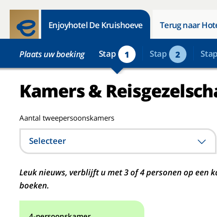
Enjoyhotel De Kruishoeve
Terug naar Hot
Stap
Stap
Sta
Plaats uw boeking
1
2
Kamers & Reisgezelsch
Aantal tweepersoonskamers
Selecteer
Leuk nieuws, verblijft u met 3 of 4 personen op ee
boeken.
4-persoonskamer