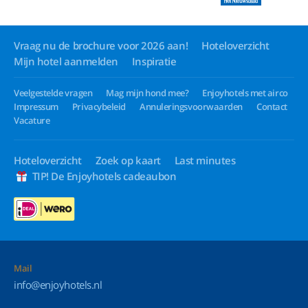
Vraag nu de brochure voor 2026 aan!
Hoteloverzicht
Mijn hotel aanmelden
Inspiratie
Veelgestelde vragen
Mag mijn hond mee?
Enjoyhotels met airco
Impressum
Privacybeleid
Annuleringsvoorwaarden
Contact
Vacature
Hoteloverzicht
Zoek op kaart
Last minutes
TIP! De Enjoyhotels cadeaubon
Mail
info@enjoyhotels.nl