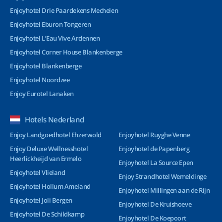
Enjoyhotel Drie Paardekens Mechelen
Enjoyhotel Eburon Tongeren
Enjoyhotel L’Eau Vive Ardennen
Enjoyhotel Corner House Blankenberge
Enjoyhotel Blankenberge
Enjoyhotel Noordzee
Enjoy Eurotel Lanaken
Hotels Nederland
Enjoy Landgoedhotel Ehzerwold
Enjoyhotel Ruyghe Venne
Enjoy Deluxe Wellnesshotel
Enjoyhotel de Papenberg
Heerlickheijd van Ermelo
Enjoyhotel La Source Epen
Enjoyhotel Vlieland
Enjoy Strandhotel Wemeldinge
Enjoyhotel Hollum Ameland
Enjoyhotel Millingen aan de Rijn
Enjoyhotel Joli Bergen
Enjoyhotel De Kruishoeve
Enjoyhotel De Schildkamp
Enjoyhotel De Koepoort