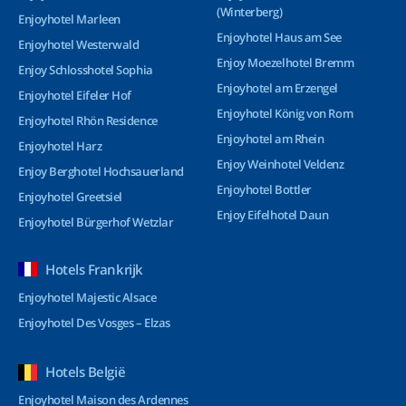
(Winterberg)
Enjoyhotel Marleen
Enjoyhotel Haus am See
Enjoyhotel Westerwald
Enjoy Moezelhotel Bremm
Enjoy Schlosshotel Sophia
Enjoyhotel am Erzengel
Enjoyhotel Eifeler Hof
Enjoyhotel König von Rom
Enjoyhotel Rhön Residence
Enjoyhotel am Rhein
Enjoyhotel Harz
Enjoy Weinhotel Veldenz
Enjoy Berghotel Hochsauerland
Enjoyhotel Bottler
Enjoyhotel Greetsiel
Enjoy Eifelhotel Daun
Enjoyhotel Bürgerhof Wetzlar
Hotels Frankrijk
Enjoyhotel Majestic Alsace
Enjoyhotel Des Vosges – Elzas
Hotels België
Enjoyhotel Maison des Ardennes