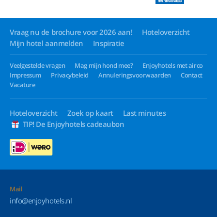
Vraag nu de brochure voor 2026 aan!
Hoteloverzicht
Mijn hotel aanmelden
Inspiratie
Veelgestelde vragen
Mag mijn hond mee?
Enjoyhotels met airco
Impressum
Privacybeleid
Annuleringsvoorwaarden
Contact
Vacature
Hoteloverzicht
Zoek op kaart
Last minutes
TIP! De Enjoyhotels cadeaubon
Mail
info@enjoyhotels.nl