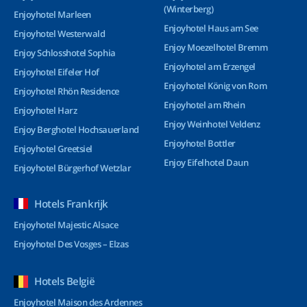
(Winterberg)
Enjoyhotel Marleen
Enjoyhotel Haus am See
Enjoyhotel Westerwald
Enjoy Moezelhotel Bremm
Enjoy Schlosshotel Sophia
Enjoyhotel am Erzengel
Enjoyhotel Eifeler Hof
Enjoyhotel König von Rom
Enjoyhotel Rhön Residence
Enjoyhotel am Rhein
Enjoyhotel Harz
Enjoy Weinhotel Veldenz
Enjoy Berghotel Hochsauerland
Enjoyhotel Bottler
Enjoyhotel Greetsiel
Enjoy Eifelhotel Daun
Enjoyhotel Bürgerhof Wetzlar
Hotels Frankrijk
Enjoyhotel Majestic Alsace
Enjoyhotel Des Vosges – Elzas
Hotels België
Enjoyhotel Maison des Ardennes