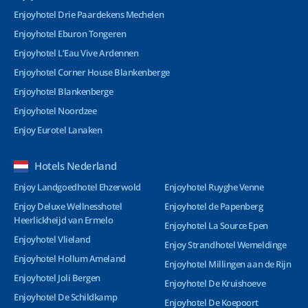
Enjoyhotel Drie Paardekens Mechelen
Enjoyhotel Eburon Tongeren
Enjoyhotel L’Eau Vive Ardennen
Enjoyhotel Corner House Blankenberge
Enjoyhotel Blankenberge
Enjoyhotel Noordzee
Enjoy Eurotel Lanaken
Hotels Nederland
Enjoy Landgoedhotel Ehzerwold
Enjoyhotel Ruyghe Venne
Enjoy Deluxe Wellnesshotel
Enjoyhotel de Papenberg
Heerlickheijd van Ermelo
Enjoyhotel La Source Epen
Enjoyhotel Vlieland
Enjoy Strandhotel Wemeldinge
Enjoyhotel Hollum Ameland
Enjoyhotel Millingen aan de Rijn
Enjoyhotel Joli Bergen
Enjoyhotel De Kruishoeve
Enjoyhotel De Schildkamp
Enjoyhotel De Koepoort