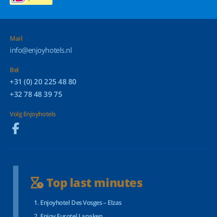
Mail
info@enjoyhotels.nl
Bel
+31 (0) 20 225 48 80
+32 78 48 39 75
Volg Enjoyhotels
Top last minutes
Enjoyhotel Des Vosges – Elzas
Enjoy Eurotel Lanaken