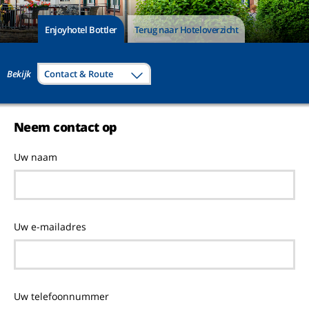
Enjoyhotel Bottler
Terug naar Hoteloverzicht
Bekijk
Contact & Route
Neem contact op
Uw naam
Uw e-mailadres
Uw telefoonnummer