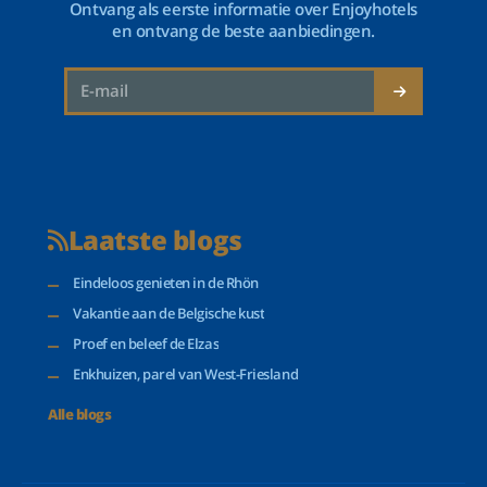
Ontvang als eerste informatie over Enjoyhotels
en ontvang de beste aanbiedingen.
Laatste blogs
Eindeloos genieten in de Rhön
Vakantie aan de Belgische kust
Proef en beleef de Elzas
Enkhuizen, parel van West-Friesland
Alle blogs