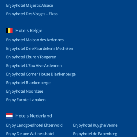
Enjoyhotel Majestic Alsace
Enjoyhotel Des Vosges – Elzas
Hotels België
Enjoyhotel Maison des Ardennes
Enjoyhotel Drie Paardekens Mechelen
Enjoyhotel Eburon Tongeren
Enjoyhotel L’Eau Vive Ardennen
Enjoyhotel Corner House Blankenberge
Enjoyhotel Blankenberge
Enjoyhotel Noordzee
Enjoy Eurotel Lanaken
Hotels Nederland
Enjoy Landgoedhotel Ehzerwold
Enjoyhotel Ruyghe Venne
Enjoy Deluxe Wellnesshotel
Enjoyhotel de Papenberg