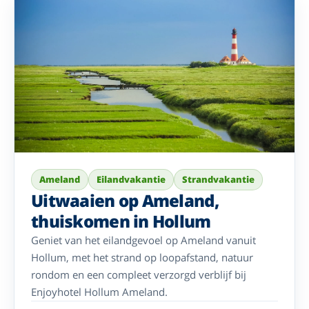
Ameland
Eilandvakantie
Strandvakantie
Uitwaaien op Ameland,
thuiskomen in Hollum
Geniet van het eilandgevoel op Ameland vanuit
Hollum, met het strand op loopafstand, natuur
rondom en een compleet verzorgd verblijf bij
Enjoyhotel Hollum Ameland.