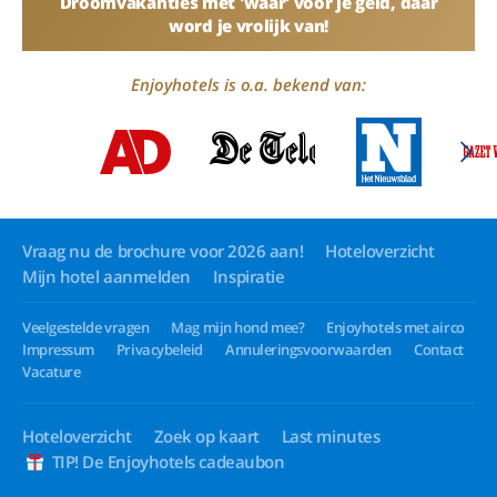
Droomvakanties met 'waar' voor je geld, daar
word je vrolijk van!
Enjoyhotels is o.a. bekend van:
Vraag nu de brochure voor 2026 aan!
Hoteloverzicht
Mijn hotel aanmelden
Inspiratie
Veelgestelde vragen
Mag mijn hond mee?
Enjoyhotels met airco
Impressum
Privacybeleid
Annuleringsvoorwaarden
Contact
Vacature
Hoteloverzicht
Zoek op kaart
Last minutes
TIP! De Enjoyhotels cadeaubon