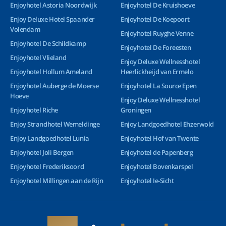
Enjoyhotel Astoria Noordwijk
Enjoyhotel De Kruishoeve
Enjoy Deluxe Hotel Spaander
Enjoyhotel De Koepoort
Volendam
Enjoyhotel Ruyghe Venne
Enjoyhotel De Schildkamp
Enjoyhotel De Foreesten
Enjoyhotel Vlieland
Enjoy Deluxe Wellnesshotel
Enjoyhotel Hollum Ameland
Heerlickheijd van Ermelo
Enjoyhotel Auberge de Moerse
Enjoyhotel La Source Epen
Hoeve
Enjoy Deluxe Wellnesshotel
Enjoyhotel Riche
Groningen
Enjoy Strandhotel Wemeldinge
Enjoy Landgoedhotel Ehzerwold
Enjoy Landgoedhotel Lunia
Enjoyhotel Hof van Twente
Enjoyhotel Joli Bergen
Enjoyhotel de Papenberg
Enjoyhotel Frederiksoord
Enjoyhotel Bovenkarspel
Enjoyhotel Millingen aan de Rijn
Enjoyhotel Ie-Sicht