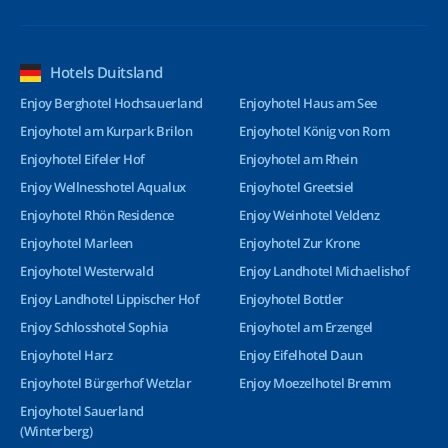
Hotels Duitsland
Enjoy Berghotel Hochsauerland
Enjoyhotel Haus am See
Enjoyhotel am Kurpark Brilon
Enjoyhotel König von Rom
Enjoyhotel Eifeler Hof
Enjoyhotel am Rhein
Enjoy Wellnesshotel Aqualux
Enjoyhotel Greetsiel
Enjoyhotel Rhön Residence
Enjoy Weinhotel Veldenz
Enjoyhotel Marleen
Enjoyhotel Zur Krone
Enjoyhotel Westerwald
Enjoy Landhotel Michaelishof
Enjoy Landhotel Lippischer Hof
Enjoyhotel Bottler
Enjoy Schlosshotel Sophia
Enjoyhotel am Erzengel
Enjoyhotel Harz
Enjoy Eifelhotel Daun
Enjoyhotel Bürgerhof Wetzlar
Enjoy Moezelhotel Bremm
Enjoyhotel Sauerland
(Winterberg)