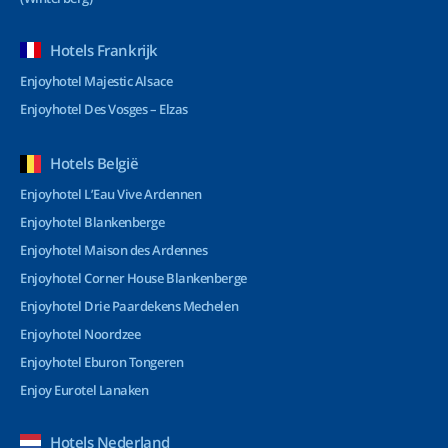
Hotels Frankrijk
Enjoyhotel Majestic Alsace
Enjoyhotel Des Vosges – Elzas
Hotels België
Enjoyhotel L’Eau Vive Ardennen
Enjoyhotel Blankenberge
Enjoyhotel Maison des Ardennes
Enjoyhotel Corner House Blankenberge
Enjoyhotel Drie Paardekens Mechelen
Enjoyhotel Noordzee
Enjoyhotel Eburon Tongeren
Enjoy Eurotel Lanaken
Hotels Nederland