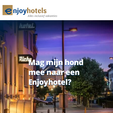
Alles inclusief vakanties
Mag mijn hond
mee naar een
Enjoyhotel?