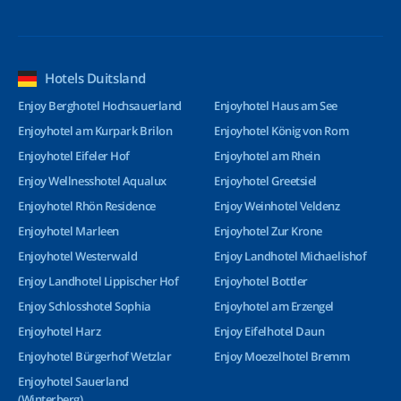
Hotels Duitsland
Enjoy Berghotel Hochsauerland
Enjoyhotel Haus am See
Enjoyhotel am Kurpark Brilon
Enjoyhotel König von Rom
Enjoyhotel Eifeler Hof
Enjoyhotel am Rhein
Enjoy Wellnesshotel Aqualux
Enjoyhotel Greetsiel
Enjoyhotel Rhön Residence
Enjoy Weinhotel Veldenz
Enjoyhotel Marleen
Enjoyhotel Zur Krone
Enjoyhotel Westerwald
Enjoy Landhotel Michaelishof
Enjoy Landhotel Lippischer Hof
Enjoyhotel Bottler
Enjoy Schlosshotel Sophia
Enjoyhotel am Erzengel
Enjoyhotel Harz
Enjoy Eifelhotel Daun
Enjoyhotel Bürgerhof Wetzlar
Enjoy Moezelhotel Bremm
Enjoyhotel Sauerland
(Winterberg)