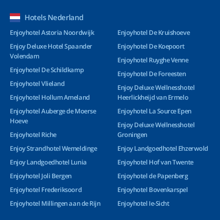
Hotels Nederland
Enjoyhotel Astoria Noordwijk
Enjoyhotel De Kruishoeve
Enjoy Deluxe Hotel Spaander
Enjoyhotel De Koepoort
Volendam
Enjoyhotel Ruyghe Venne
Enjoyhotel De Schildkamp
Enjoyhotel De Foreesten
Enjoyhotel Vlieland
Enjoy Deluxe Wellnesshotel
Enjoyhotel Hollum Ameland
Heerlickheijd van Ermelo
Enjoyhotel Auberge de Moerse
Enjoyhotel La Source Epen
Hoeve
Enjoy Deluxe Wellnesshotel
Enjoyhotel Riche
Groningen
Enjoy Strandhotel Wemeldinge
Enjoy Landgoedhotel Ehzerwold
Enjoy Landgoedhotel Lunia
Enjoyhotel Hof van Twente
Enjoyhotel Joli Bergen
Enjoyhotel de Papenberg
Enjoyhotel Frederiksoord
Enjoyhotel Bovenkarspel
Enjoyhotel Millingen aan de Rijn
Enjoyhotel Ie-Sicht