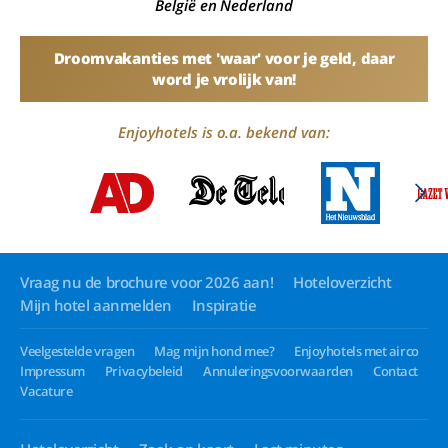
België en Nederland
Droomvakanties met 'waar' voor je geld, daar
word je vrolijk van!
Enjoyhotels is o.a. bekend van:
Vraag nu de brochure voor 2026 aan!
Hoteloverzicht
Mijn hotel aanmelden
Inspiratie
Veelgestelde vragen
Mag mijn hond mee?
Enjoyhotels met airco
Impressum
Privacybeleid
Annuleringsvoorwaarden
Contact
Vacature