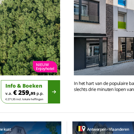
NIEUW
Enjoyhotel
In het hart van de populaire b
Info & Boeken
slechts drie minuten lopen van
€ 259,
v.a.
95
p.p.
€ 271,95 incl. lokale heffingen
he kust
Antwerpen - Vlaanderen