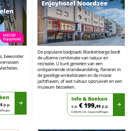
Enjoyhotel Noordzee
elen
NIEUW
Enjoyhotel
De populaire badplaats Blankenberge biedt
es, bewonder
de ultieme combinatie van natuur en
 verrassen
recreatie. U kunt genieten van een
 Mechelen.
ontspannende strandwandeling, flaneren in
de gezellige winkelstraten en de mooie
jachthaven, of wat cultuur opsnuiven en een
museum bezoeken.
eken
Info & Boeken
€ 199,
95
p.p.
v.a.
95
p.p.
heffingen
€ 209,95 incl. lokale heffingen