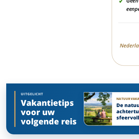
Geen 
eenp
Nederlan
UITGELICHT
NATUURVAKA
Vakantietips
De natuu
voor uw
achtertu
sfeervol
volgende reis
Enjoyhot