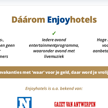
Dáárom
Enjoy
hotels
✓
s-,
Iedere avond
Hoge 
 en geen
entertainmentprogramma,
voo
r
waaronder avond met
aanbetal
mers
livemuziek
akanties met 'waar' voor je geld, daar word je vroli
Enjoyhotels is o.a. bekend van: