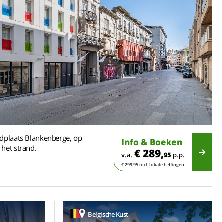
adplaats Blankenberge, op
Info & Boeken
 het strand.
€ 289,
v.a.
95
p.p.
€ 299,95 incl. lokale heffingen
Belgische Kust