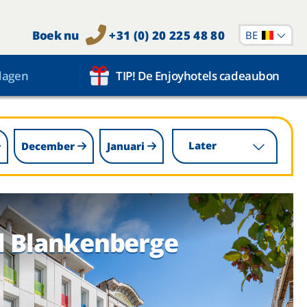
Boek nu
+31 (0) 20 225 48 80
BE
dagen
TIP! De Enjoyhotels cadeaubon
Later
December
Januari
l Blankenberge