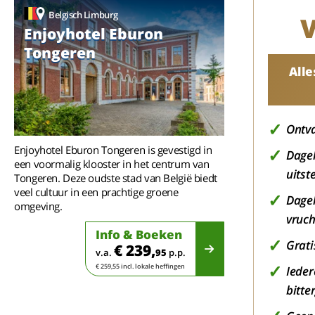
Belgisch Limburg
V
Enjoyhotel Eburon
Tongeren
Alle
Ontva
Enjoyhotel Eburon Tongeren is gevestigd in
Dagel
een voormalig klooster in het centrum van
uitst
Tongeren. Deze oudste stad van België biedt
veel cultuur in een prachtige groene
Dagel
omgeving.
vruch
Info & Boeken
Grati
€ 239,
v.a.
95
p.p.
€ 259,55 incl. lokale heffingen
Ieder
bitte