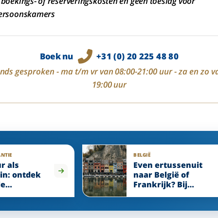
boekings- of reserveringskosten en geen toeslag voor
ersoonskamers
Boek nu
+31 (0) 20 225 48 80
ds gesproken - ma t/m vr van 08:00-21:00 uur - za en zo v
19:00 uur
NTIE
BELGIË
r als
Even ertussenuit
in: ontdek
naar België of
le
Frankrijk? Bij
els
Enjoyhotels bent u
altijd welkom.