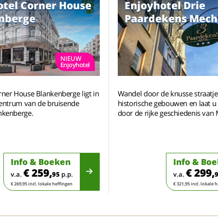
otel Corner House
Enjoyhotel Drie
nberge
Paardekens Mech
NIEUW
Enjoyhotel
rner House Blankenberge ligt in
Wandel door de knusse straatj
 centrum van de bruisende
historische gebouwen en laat u
nkenberge.
door de rijke geschiedenis van
Info & Boeken
Info & Bo
€ 259,
€ 299,
v.a.
95
p.p.
v.a.
€ 269,95 incl. lokale heffingen
€ 321,95 incl. lokale 