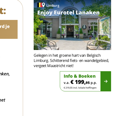
Limburg
t:
Enjoy Eurotel Lanaken
rd je
Gelegen in het groene hart van Belgisch
n
Limburg. Schitterend fiets- en wandelgebied,
vergeet Maastricht niet!
anken,
Info & Boeken
€ 199,
v.a.
95
p.p.
€ 219,55 incl. lokale heffingen
met