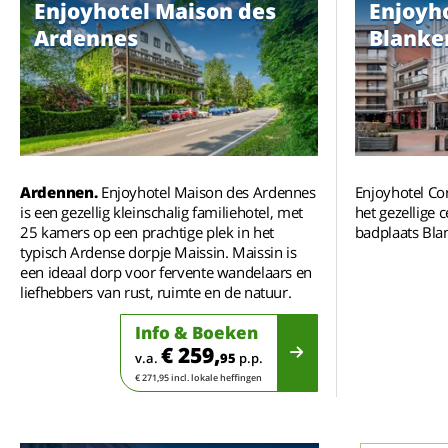
Enjoyhotel Maison des
Enjoyh
Ardennes
Blanke
Ardennen.
Enjoyhotel Maison des Ardennes
Enjoyhotel Co
is een gezellig kleinschalig familiehotel, met
het gezellige
25 kamers op een prachtige plek in het
badplaats Bla
typisch Ardense dorpje Maissin. Maissin is
een ideaal dorp voor fervente wandelaars en
liefhebbers van rust, ruimte en de natuur.
Info & Boeken
€ 259,
v.a.
95
p.p.
€ 271,95 incl. lokale heffingen