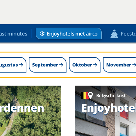
Enjoyhotels met airco
ast minutes
Feest
ugustus
September
Oktober
November
Belgische kust
Ardennen
Enjoyhote