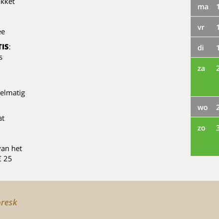
akket
ma
vr
ee
IS
:
di
s
za
gelmatig
wo
at
zo
van het
€ 25
oresk