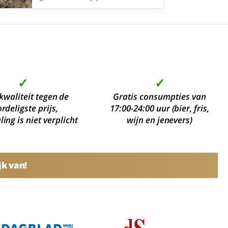
Nederland, België en Duitsland.
Vergelijk bestemmingen aan zee, in de
natuur en bij historische steden met
het 5-daags alles-inclusief-
arrangement.
✓
✓
kwaliteit tegen de
Gratis consumpties van
rdeligste prijs,
17:00-24:00 uur (bier, fris,
ing is niet verplicht
wijn en jenevers)
jk van!