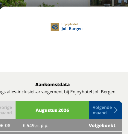
Aankomstdata
gs alles-inclusief-arrangement bij Enjoyhotel Joli Bergen
Vorige
Volgende
Augustus
2026
maand
maand
06-08
€ 549,
p.p.
Volgeboekt
do
95