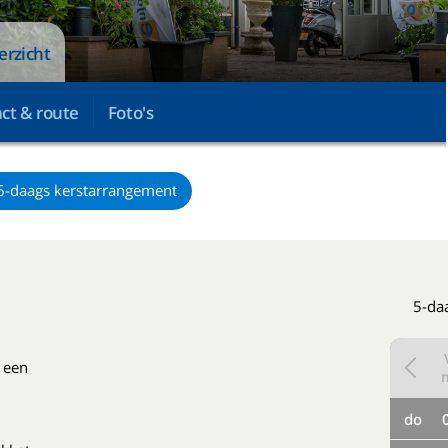
erzicht
ct & route
Foto's
6-daags kerstarrangement
5-daa
 een
do