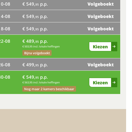
10-08
€ 549,
p.p.
Volgeboekt
ma
95
14-08
€ 549,
p.p.
Volgeboekt
vr
95
18-08
€ 549,
p.p.
Volgeboekt
95
di
22-08
€ 489,
p.p.
95
Kiezen
€ 503,95 incl. lokale heffingen
Bijna volgeboekt
za
26-08
€ 499,
p.p.
Volgeboekt
95
30-08
€ 549,
p.p.
95
wo
Kiezen
€ 563,95 incl. lokale heffingen
Nog maar 2 kamers beschikbaar
zo