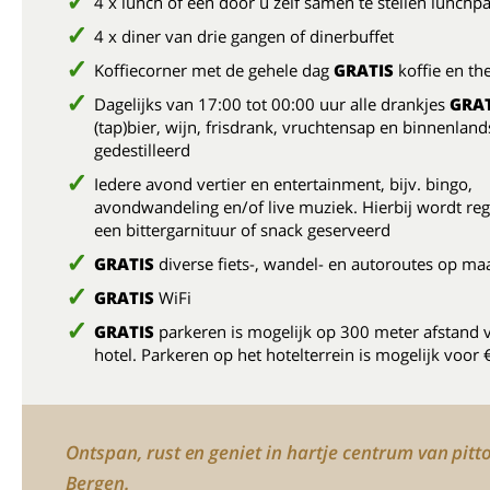
4 x lunch of een door u zelf samen te stellen lunchp
4 x diner van drie gangen of dinerbuffet
Koffiecorner met de gehele dag
GRATIS
koffie en th
Dagelijks van 17:00 tot 00:00 uur alle drankjes
GRAT
(tap)bier, wijn, frisdrank, vruchtensap en binnenland
gedestilleerd
Iedere avond vertier en entertainment, bijv. bingo,
avondwandeling en/of live muziek. Hierbij wordt re
een bittergarnituur of snack geserveerd
GRATIS
diverse fiets-, wandel- en autoroutes op ma
GRATIS
WiFi
GRATIS
parkeren is mogelijk op 300 meter afstand 
hotel. Parkeren op het hotelterrein is mogelijk voor 
Ontspan, rust en geniet in hartje centrum van pitt
Bergen.