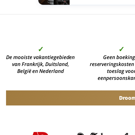
plekken die op loopafstand liggen
laadpalen op eigen terrein, die u 
betaling kunt gebruiken.
✓
✓
De mooiste vakantiegebieden
Geen boeking
van Frankrijk, Duitsland,
reserveringskosten
België en Nederland
toeslag voo
eenpersoonska
Droomv