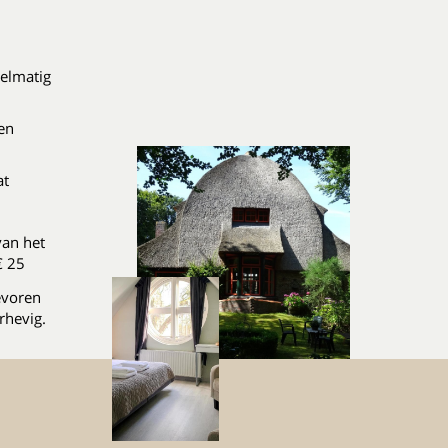
gelmatig
en
at
van het
€ 25
evoren
rhevig.