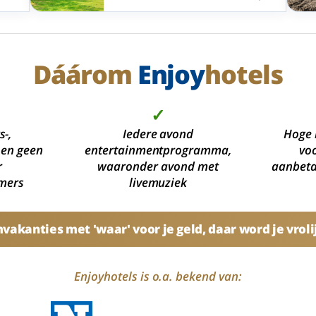
.
tegen
Duitsland en Frankrijk. Met aandacht
voor lift, begane grond en
scootmobielstalling.
Dáárom
Enjoy
hotels
✓
s-,
Iedere avond
Hoge 
 en geen
entertainmentprogramma,
voo
r
waaronder avond met
aanbetal
mers
livemuziek
akanties met 'waar' voor je geld, daar word je vroli
Enjoyhotels is o.a. bekend van: