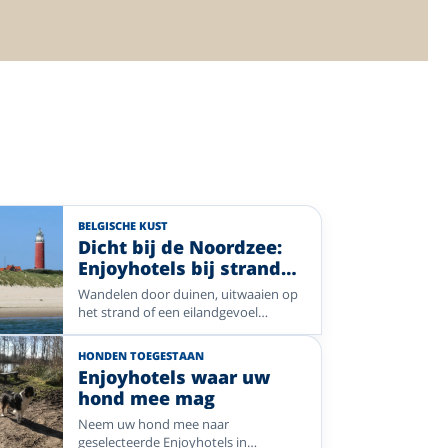
BELGISCHE KUST
Dicht bij de Noordzee:
Enjoyhotels bij strand
en duinen
Wandelen door duinen, uitwaaien op
het strand of een eilandgevoel
ervaren? Ontdek een selectie
Enjoyhotels dicht bij de Noordzee in
HONDEN TOEGESTAAN
Nederland, België en Duitsland.
Enjoyhotels waar uw
hond mee mag
Neem uw hond mee naar
geselecteerde Enjoyhotels in