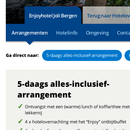
Enjoyhotel Joli Bergen
Terug naar Hotelov
Arrangementen
Hotelinfo
Omgeving
Conta
Ga direct naar:
5-daags alles-inclusief-arrangement
5-daags alles-inclusief-
arrangement
Ontvangst met een (warme) lunch of koffie/thee met
lekkernij
4 x hotelovernachting met het “Enjoy” ontbijtbuffet