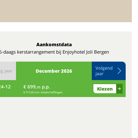
Aankomstdata
6-daags kerstarrangement bij Enjoyhotel Joli Bergen
Volgend
g jaar
December
2026
jaar
24-12
€ 699,
p.p.
vr
95
Kiezen
€ 717,45 incl. lokale heffingen