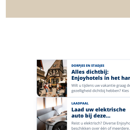
DORPJES EN STADJES
Alles dichtbij:
Enjoyhotels in het har
van sfeervolle plaats
Wilt u tijdens uw vakantie graag d
gezelligheid dichtbij hebben? Kies
voor een Enjoyhotel in of nabij he
centrum. Van historische pleinen 
LAADPAAL
sfeervolle winkelstraten tot gezell
Laad uw elektrische
dorpskernen: stap de deur uit en
auto bij deze
ontdek direct de charme van uw
Enjoyhotels
vakantiebestemming. Geniet van
Reist u elektrisch? Diverse Enjoyh
comfort, gastvrijheid en alle mooi
beschikken over één of meerdere