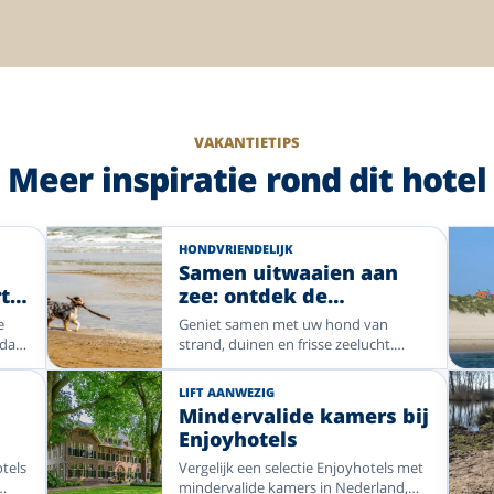
VAKANTIETIPS
Meer inspiratie rond dit hotel
HONDVRIENDELIJK
Samen uitwaaien aan
t
zee: ontdek de
en
hondvriendelijke hotels
e
Geniet samen met uw hond van
van Enjoyhotels
 dan
strand, duinen en frisse zeelucht.
t
Vergelijk een selectie hondvriendelijke
en
Enjoyhotels op de Waddeneilanden,
LIFT AANWEZIG
ige
aan de Nederlandse kust en in
Mindervalide kamers bij
Blankenberge.
Enjoyhotels
otels
Vergelijk een selectie Enjoyhotels met
e
mindervalide kamers in Nederland,