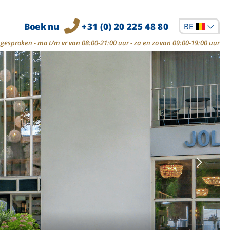
Boek nu
+31 (0) 20 225 48 80
BE
gesproken - ma t/m vr van 08:00-21:00 uur - za en zo van 09:00-19:00 uur