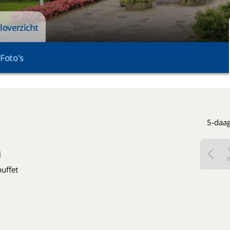
loverzicht
Foto's
5-daag
j
buffet