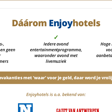
Dáárom
Enjoy
hotels
✓
s-,
Iedere avond
Hoge 
 en geen
entertainmentprogramma,
voo
r
waaronder avond met
aanbetal
mers
livemuziek
akanties met 'waar' voor je geld, daar word je vroli
Enjoyhotels is o.a. bekend van: