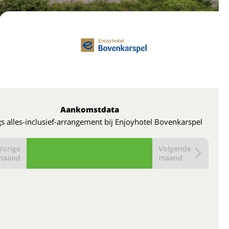
Aankomstdata
s alles-inclusief-arrangement bij Enjoyhotel Bovenkarspel
Vorige
Volgende
maand
maand