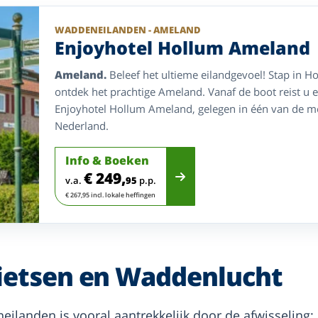
WADDENEILANDEN - AMELAND
Enjoyhotel Hollum Ameland
Ameland.
Beleef het ultieme eilandgevoel! Stap in H
ontdek het prachtige Ameland. Vanaf de boot reist u
Enjoyhotel Hollum Ameland, gelegen in één van de m
Nederland.
Info & Boeken
€ 249,
v.a.
95
p.p.
€ 267,95 incl. lokale heffingen
ietsen en Waddenlucht
eilanden is vooral aantrekkelijk door de afwisseling: 