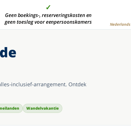
✓
✓
✓
✓
 dan 2000 moderne hotelkamers, in de mooiste
Geen boekings-, reserveringskosten en
Hoge kwaliteit tegen de
Aanbetaling is niet
geen toeslag voor eenpersoonskamers
vakantiegebieden
voordeligste prijs
verplicht
Nederlands 
 de
lles-inclusief-arrangement. Ontdek
neilanden
Wandelvakantie