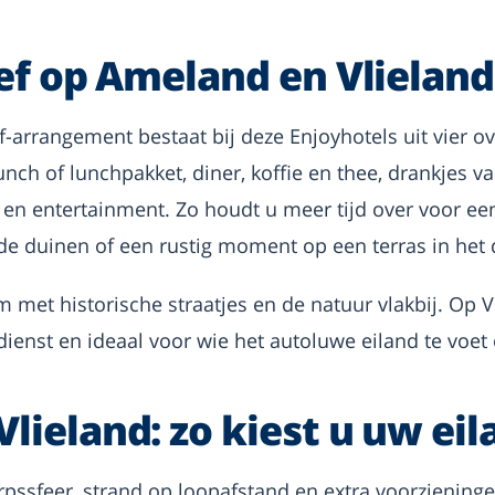
ief op Ameland en Vlieland
ef-arrangement bestaat bij deze Enjoyhotels uit vier o
lunch of lunchpakket, diner, koffie en thee, drankjes v
 en entertainment. Zo houdt u meer tijd over voor ee
de duinen of een rustig moment op een terras in het 
et historische straatjes en de natuur vlakbij. Op Vli
rdienst en ideaal voor wie het autoluwe eiland te voet 
lieland: zo kiest u uw eil
rpssfeer, strand op loopafstand en extra voorzieningen