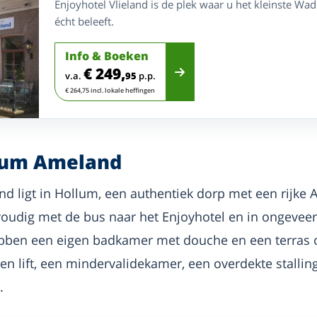
Enjoyhotel Vlieland is de plek waar u het kleinste W
écht beleeft.
Info & Boeken
€ 249,
v.a.
95
p.p.
€ 264,75 incl. lokale heffingen
llum Ameland
d ligt in Hollum, een authentiek dorp met een rijke 
nvoudig met de bus naar het Enjoyhotel en in ongevee
bben een eigen badkamer met douche en een terras of
en lift, een mindervalidekamer, een overdekte stalli
.