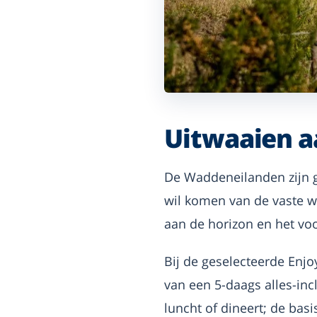
Uitwaaien aa
De Waddeneilanden zijn g
wil komen van de vaste wal
aan de horizon en het voo
Bij de geselecteerde Enj
van een 5-daags alles-inc
luncht of dineert; de bas