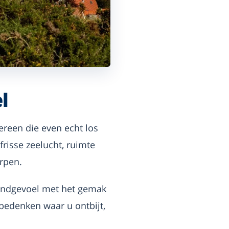
l
ereen die even echt los
frisse zeelucht, ruimte
orpen.
landgevoel met het gemak
 bedenken waar u ontbijt,