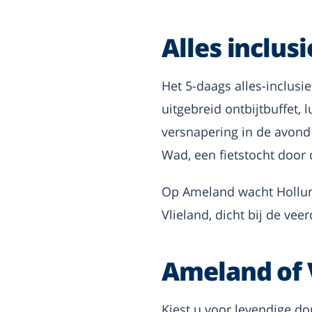
Alles inclus
Het 5-daags alles-inclusi
uitgebreid ontbijtbuffet, 
versnapering in de avond
Wad, een fietstocht door 
Op Ameland wacht Hollum m
Vlieland, dicht bij de vee
Ameland of V
Kiest u voor levendige do