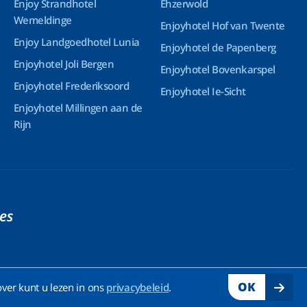
Enjoy Strandhotel
Ehzerwold
Wemeldinge
Enjoyhotel Hof van Twente
Enjoy Landgoedhotel Lunia
Enjoyhotel de Papenberg
Enjoyhotel Joli Bergen
Enjoyhotel Bovenkarspel
Enjoyhotel Frederiksoord
Enjoyhotel Ie-Sicht
Enjoyhotel Millingen aan de
Rijn
ies
OK
ver kunt u lezen in ons
privacybeleid
.