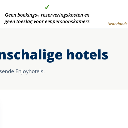
✓
✓
✓
✓
 dan 2000 moderne hotelkamers, in de mooiste
Geen boekings-, reserveringskosten en
Hoge kwaliteit tegen de
Aanbetaling is niet
geen toeslag voor eenpersoonskamers
vakantiegebieden
voordeligste prijs
verplicht
Nederlands 
nschalige hotels
sende Enjoyhotels.