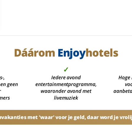
Dáárom
Enjoy
hotels
✓
s-,
Iedere avond
Hoge 
 en geen
entertainmentprogramma,
voo
r
waaronder avond met
aanbetal
mers
livemuziek
akanties met 'waar' voor je geld, daar word je vroli