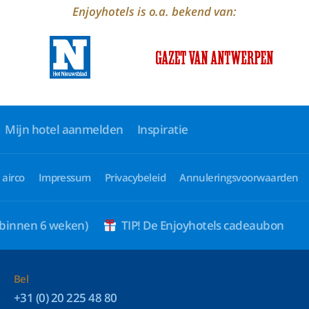
Enjoyhotels is o.a. bekend van:
Mijn hotel aanmelden
Inspiratie
 airco
Impressum
Privacybeleid
Annuleringsvoorwaarden
 binnen 6 weken)
TIP! De Enjoyhotels cadeaubon
Bel
+31 (0) 20 225 48 80