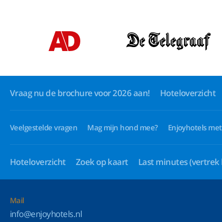
Vraag nu de brochure voor 2026 aan!
Hoteloverzicht
Veelgestelde vragen
Mag mijn hond mee?
Enjoyhotels met
Hoteloverzicht
Zoek op kaart
Last minutes
(vertrek
Mail
info@enjoyhotels.nl