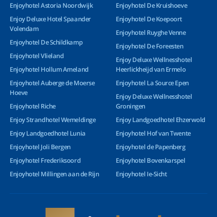
Enjoyhotel Astoria Noordwijk
Enjoyhotel De Kruishoeve
Enjoy Deluxe Hotel Spaander
Enjoyhotel De Koepoort
Volendam
Enjoyhotel Ruyghe Venne
Enjoyhotel De Schildkamp
Enjoyhotel De Foreesten
Enjoyhotel Vlieland
Enjoy Deluxe Wellnesshotel
Enjoyhotel Hollum Ameland
Heerlickheijd van Ermelo
Enjoyhotel Auberge de Moerse
Enjoyhotel La Source Epen
Hoeve
Enjoy Deluxe Wellnesshotel
Enjoyhotel Riche
Groningen
Enjoy Strandhotel Wemeldinge
Enjoy Landgoedhotel Ehzerwold
Enjoy Landgoedhotel Lunia
Enjoyhotel Hof van Twente
Enjoyhotel Joli Bergen
Enjoyhotel de Papenberg
Enjoyhotel Frederiksoord
Enjoyhotel Bovenkarspel
Enjoyhotel Millingen aan de Rijn
Enjoyhotel Ie-Sicht