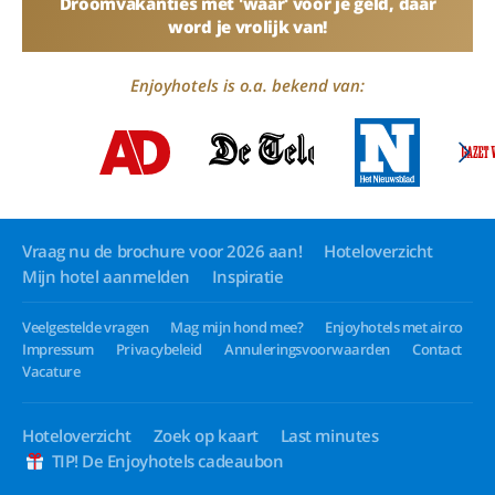
Droomvakanties met 'waar' voor je geld, daar
word je vrolijk van!
Enjoyhotels is o.a. bekend van:
Vraag nu de brochure voor 2026 aan!
Hoteloverzicht
Mijn hotel aanmelden
Inspiratie
Veelgestelde vragen
Mag mijn hond mee?
Enjoyhotels met airco
Impressum
Privacybeleid
Annuleringsvoorwaarden
Contact
Vacature
Hoteloverzicht
Zoek op kaart
Last minutes
TIP! De Enjoyhotels cadeaubon