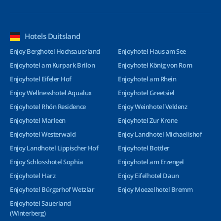
Hotels Duitsland
Enjoy Berghotel Hochsauerland
Enjoyhotel Haus am See
Enjoyhotel am Kurpark Brilon
Enjoyhotel König von Rom
Enjoyhotel Eifeler Hof
Enjoyhotel am Rhein
Enjoy Wellnesshotel Aqualux
Enjoyhotel Greetsiel
Enjoyhotel Rhön Residence
Enjoy Weinhotel Veldenz
Enjoyhotel Marleen
Enjoyhotel Zur Krone
Enjoyhotel Westerwald
Enjoy Landhotel Michaelishof
Enjoy Landhotel Lippischer Hof
Enjoyhotel Bottler
Enjoy Schlosshotel Sophia
Enjoyhotel am Erzengel
Enjoyhotel Harz
Enjoy Eifelhotel Daun
Enjoyhotel Bürgerhof Wetzlar
Enjoy Moezelhotel Bremm
Enjoyhotel Sauerland
(Winterberg)