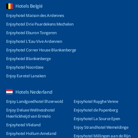
Hotels België
Enjoyhotel Maison des Ardennes
Enjoyhotel Drie Paardekens Mechelen
Enjoyhotel Eburon Tongeren
Enjoyhotel L’Eau Vive Ardennen
Enjoyhotel Corner House Blankenberge
Enjoyhotel Blankenberge
Enjoyhotel Noordzee
Enjoy Eurotel Lanaken
Hotels Nederland
Enjoy Landgoedhotel Ehzerwold
Enjoyhotel Ruyghe Venne
Enjoy Deluxe Wellnesshotel
Enjoyhotel de Papenberg
Heerlickheijd van Ermelo
Enjoyhotel La Source Epen
Enjoyhotel Vlieland
Enjoy Strandhotel Wemeldinge
Enjoyhotel Hollum Ameland
Enjoyhotel Millingen aan de Rijn