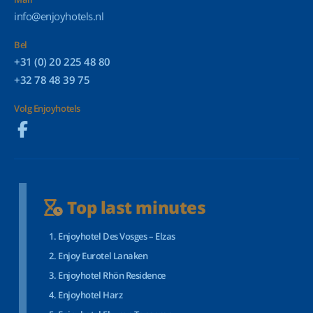
info@enjoyhotels.nl
Bel
+31 (0) 20 225 48 80
+32 78 48 39 75
Volg Enjoyhotels
Top last minutes
Enjoyhotel Des Vosges – Elzas
Enjoy Eurotel Lanaken
Enjoyhotel Rhön Residence
Enjoyhotel Harz