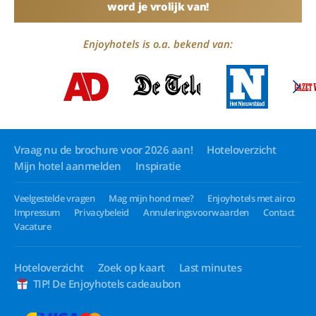
word je vrolijk van!
Enjoyhotels is o.a. bekend van:
Vraag nu de brochure voor 2026 aan!
Hoteloverzicht
Mijn hotel aanmelden
Inspiratie
Veelgestelde vragen
Mag mijn hond mee?
Enjoyhotels met airco
Impressum
Privacybeleid
Annuleringsvoorwaarden
Contact
Vacature
Hoteloverzicht
Zoek op kaart
Last minutes
TIP! De Enjoyhotels cadeaubon