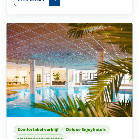
zonder dat u iets hoeft te regelen. Of u nu samen
weggaat of uzelf gewoon eens wilt verwennen met
een paar dagen ontspanning: laat de dagelijkse
drukte achter u en kom heerlijk opgeladen weer
thuis.
Comfortabel verblijf
Deluxe Enjoyhotels
Ontspannen vakantie