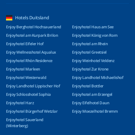
Hotels Duitsland
Enjoy Berghotel Hochsauerland
Enjoyhotel Haus am See
Enjoyhotel am Kurpark Brilon
Enjoyhotel König von Rom
Enjoyhotel Eifeler Hof
Enjoyhotel am Rhein
Enjoy Wellnesshotel Aqualux
Enjoyhotel Greetsiel
Enjoyhotel Rhön Residence
Enjoy Weinhotel Veldenz
Enjoyhotel Marleen
Enjoyhotel Zur Krone
Enjoyhotel Westerwald
Enjoy Landhotel Michaelishof
Enjoy Landhotel Lippischer Hof
Enjoyhotel Bottler
Enjoy Schlosshotel Sophia
Enjoyhotel am Erzengel
Enjoyhotel Harz
Enjoy Eifelhotel Daun
Enjoyhotel Bürgerhof Wetzlar
Enjoy Moezelhotel Bremm
Enjoyhotel Sauerland
(Winterberg)