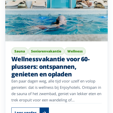
Sauna
Seniorenvakantie
Wellness
Wellnessvakantie voor 60-
plussers: ontspannen,
genieten en opladen
Een paar dagen weg, alle tijd voor uzelf en volop
genieten: dat is wellness bij Enjoyhotels. Ontspan in
de sauna of het zwembad, geniet van lekker eten en
trek eropuit voor een wandeling of
ontdekkingstocht in de omgeving. Bij deze hotels
draait uw vakantie om rust, comfort en genieten –
Lees verder