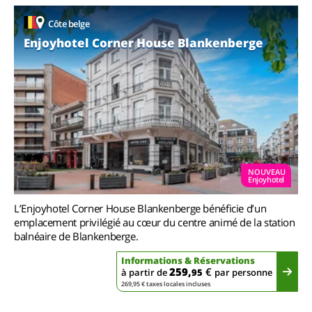
Côte belge
Enjoyhotel Corner House Blankenberge
NOUVEAU
Enjoyhotel
L’Enjoyhotel Corner House Blankenberge bénéficie d’un
emplacement privilégié au cœur du centre animé de la station
balnéaire de Blankenberge.
Informations & Réservations
259,
€
à partir de
95
par personne
269,95 € taxes locales incluses