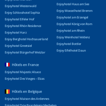
Enjoyhotel Haus am See
Enjoyhotel Westerwald
Enjoy Moezelhotel Bremm
Enjoy Schlosshotel Sophia
Enjoyhotel am Erzengel
Enjoyhotel Eifeler Hof
Enjoyhotel König von Rom
Enjoyhotel Rhön Residence
Enjoyhotel am Rhein
Enjoyhotel Harz
Enjoy Weinhotel Veldenz
Enjoy Berghotel Hochsauerland
Enjoyhotel Bottler
Enjoyhotel Greetsiel
Enjoy Eifelhotel Daun
Enjoyhotel Bürgerhof Wetzlar
Hôtels en France
Enjoyhotel Majestic Alsace
Enjoyhotel Des Vosges – Elzas
Hôtels en Belgique
Enjoyhotel Maison des Ardennes
Enjoyhotel Drie Paardekens Mechelen