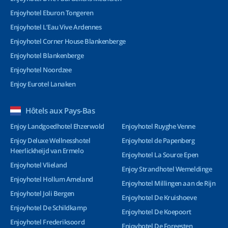
Enjoyhotel Eburon Tongeren
Enjoyhotel L’Eau Vive Ardennes
Enjoyhotel Corner House Blankenberge
Enjoyhotel Blankenberge
Enjoyhotel Noordzee
Enjoy Eurotel Lanaken
Hôtels aux Pays-Bas
Enjoy Landgoedhotel Ehzerwold
Enjoyhotel Ruyghe Venne
Enjoy Deluxe Wellnesshotel
Enjoyhotel de Papenberg
Heerlickheijd van Ermelo
Enjoyhotel La Source Epen
Enjoyhotel Vlieland
Enjoy Strandhotel Wemeldinge
Enjoyhotel Hollum Ameland
Enjoyhotel Millingen aan de Rijn
Enjoyhotel Joli Bergen
Enjoyhotel De Kruishoeve
Enjoyhotel De Schildkamp
Enjoyhotel De Koepoort
Enjoyhotel Frederiksoord
Enjoyhotel De Foreesten