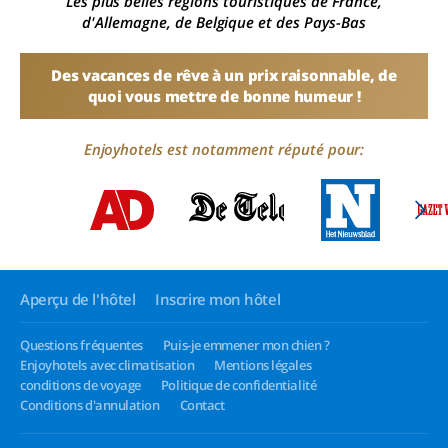
Les plus belles régions touristiques de France,
d'Allemagne, de Belgique et des Pays-Bas
Des vacances de rêve à un prix raisonnable, de
quoi vous mettre de bonne humeur !
Enjoyhotels est notamment réputé pour:
Aperçu de l'hôtel
Inscrire mon hôtel
Questions fréquentes
Puis-je emmener mon chien ?
Enjoyhotels avec climatisation
Mentions légales
conditions de voyage
Politique de confidentialité
Conditions d'annulation
Contact