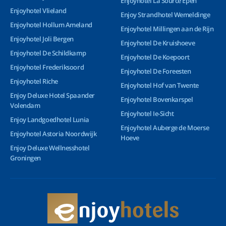
Enjoyhotel La Source Epen
Enjoyhotel Vlieland
Enjoy Strandhotel Wemeldinge
Enjoyhotel Hollum Ameland
Enjoyhotel Millingen aan de Rijn
Enjoyhotel Joli Bergen
Enjoyhotel De Kruishoeve
Enjoyhotel De Schildkamp
Enjoyhotel De Koepoort
Enjoyhotel Frederiksoord
Enjoyhotel De Foreesten
Enjoyhotel Riche
Enjoyhotel Hof van Twente
Enjoy Deluxe Hotel Spaander
Enjoyhotel Bovenkarspel
Volendam
Enjoyhotel Ie-Sicht
Enjoy Landgoedhotel Lunia
Enjoyhotel Auberge de Moerse
Enjoyhotel Astoria Noordwijk
Hoeve
Enjoy Deluxe Wellnesshotel
Groningen