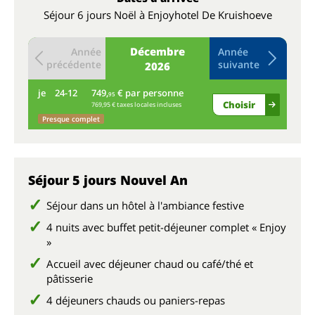
Séjour 6 jours Noël à Enjoyhotel De Kruishoeve
Décembre
Année
Année
précédente
suivante
2026
je
24-12
749,
€ par personne
ve
95
Choisir
769,95 € taxes locales incluses
Presque complet
Séjour 5 jours Nouvel An
Séjour dans un hôtel à l'ambiance festive
4 nuits avec buffet petit-déjeuner complet « Enjoy
»
Accueil avec déjeuner chaud ou café/thé et
pâtisserie
4 déjeuners chauds ou paniers-repas