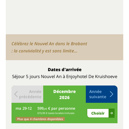
Célébrez le Nouvel An dans le Brabant
: la convivialité y est sans limite...
Dates d'arrivée
Séjour 5 jours Nouvel An à Enjoyhotel De Kruishoeve
Décembre
Année
Année
précédente
suivante
2026
ma
29-12
599,
€ par personne
me
95
Choisir
615,95 € taxes locales incluses
Plus que 4 chambres disponibles