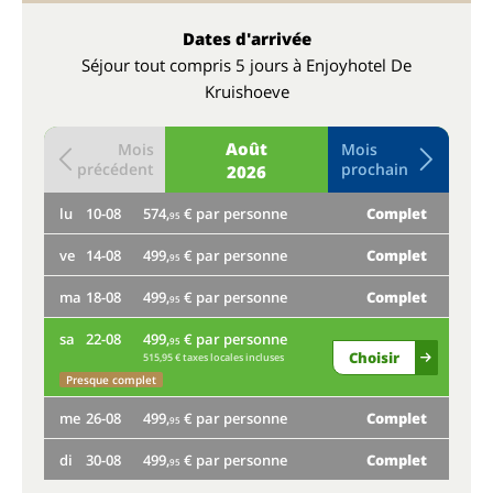
Dates d'arrivée
Séjour tout compris 5 jours à Enjoyhotel De
Kruishoeve
Août
Mois
Mois
précédent
prochain
2026
lu
10-08
574,
€ par personne
Complet
je
95
ve
14-08
499,
€ par personne
Complet
lu
95
ma
18-08
499,
€ par personne
Complet
ve
95
sa
22-08
499,
€ par personne
ma
95
Choisir
515,95 € taxes locales incluses
sa
Presque complet
me
26-08
499,
€ par personne
Complet
me
95
di
30-08
499,
€ par personne
Complet
di
95