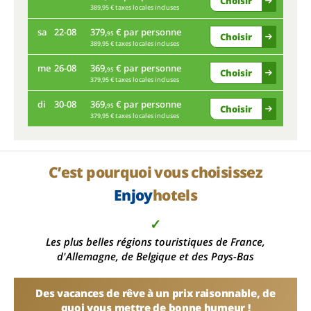
Choisir
389,95 € taxes locales incluses
ve
sa
22-08
379,
€ par personne
95
Choisir
Pre
389,95 € taxes locales incluses
ma
me
26-08
369,
€ par personne
95
Choisir
379,95 € taxes locales incluses
sa
di
30-08
369,
€ par personne
95
Choisir
379,95 € taxes locales incluses
me
di
C’est pourquoi vous choisissez
Enjoy
hotels
✓
Les plus belles régions touristiques de France,
d'Allemagne, de Belgique et des Pays-Bas
Des vacances de rêve à un prix raisonnable, de
quoi vous mettre de bonne humeur !