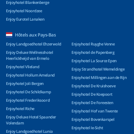
Enjoyhotel Blankenberge
Enjoyhotel Noordzee
Enjoy Eurotel Lanaken
Hôtels aux Pays-Bas
Enjoy Landgoedhotel Ehzerwold
Enjoyhotel Ruyghe Venne
Enjoy Deluxe Wellnesshotel
Enjoyhotel de Papenberg
Heerlickheijd van Ermelo
Enjoyhotel La Source Epen
Enjoyhotel Vlieland
Enjoy Strandhotel Wemeldinge
Enjoyhotel Hollum Ameland
Enjoyhotel Millingen aan de Rijn
Enjoyhotel Joli Bergen
Enjoyhotel De Kruishoeve
Enjoyhotel De Schildkamp
Enjoyhotel De Koepoort
Enjoyhotel Frederiksoord
Enjoyhotel De Foreesten
Enjoyhotel Riche
Enjoyhotel Hof van Twente
Enjoy Deluxe Hotel Spaander
Enjoyhotel Bovenkarspel
Volendam
Enjoyhotel Ie-Sicht
Enjoy Landgoedhotel Lunia