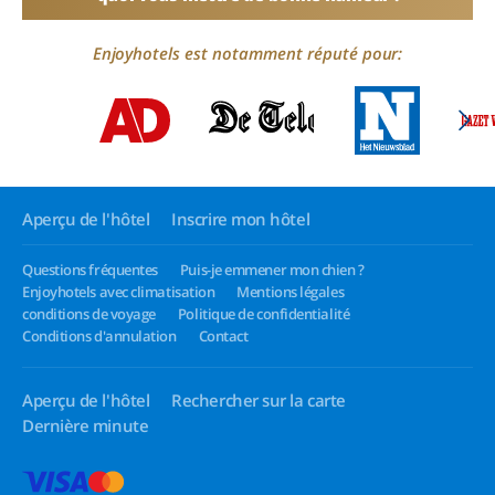
Enjoyhotels est notamment réputé pour:
Aperçu de l'hôtel
Inscrire mon hôtel
Questions fréquentes
Puis-je emmener mon chien ?
Enjoyhotels avec climatisation
Mentions légales
conditions de voyage
Politique de confidentialité
Conditions d'annulation
Contact
Aperçu de l'hôtel
Rechercher sur la carte
Dernière minute