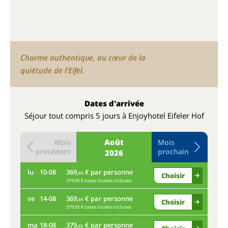
Charme authentique, au cœur de la
quiétude de l’Eifel.
Dates d'arrivée
Séjour tout compris 5 jours à Enjoyhotel Eifeler Hof
Août
Mois
Mois
précédent
prochain
2026
lu
10-08
369,
€ par personne
je
95
Choisir
379,95 € taxes locales incluses
ve
14-08
369,
€ par personne
lu
95
Choisir
379,95 € taxes locales incluses
Plu
ma
18-08
379,
€ par personne
95