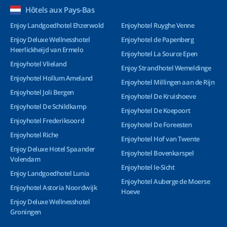
Hôtels aux Pays-Bas
Enjoy Landgoedhotel Ehzerwold
Enjoyhotel Ruyghe Venne
Enjoy Deluxe Wellnesshotel
Enjoyhotel de Papenberg
Heerlickheijd van Ermelo
Enjoyhotel La Source Epen
Enjoyhotel Vlieland
Enjoy Strandhotel Wemeldinge
Enjoyhotel Hollum Ameland
Enjoyhotel Millingen aan de Rijn
Enjoyhotel Joli Bergen
Enjoyhotel De Kruishoeve
Enjoyhotel De Schildkamp
Enjoyhotel De Koepoort
Enjoyhotel Frederiksoord
Enjoyhotel De Foreesten
Enjoyhotel Riche
Enjoyhotel Hof van Twente
Enjoy Deluxe Hotel Spaander
Enjoyhotel Bovenkarspel
Volendam
Enjoyhotel Ie-Sicht
Enjoy Landgoedhotel Lunia
Enjoyhotel Auberge de Moerse
Enjoyhotel Astoria Noordwijk
Hoeve
Enjoy Deluxe Wellnesshotel
Groningen