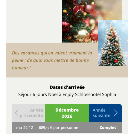
Des vacances qui en valent vraiment la
peine : de quoi vous mettre de bonne
humeur !
Dates d'arrivée
Séjour 6 jours Noël à Enjoy Schlosshotel Sophia
Décembre
Année
Année
précédente
suivante
2026
ma
22-12
689,
€ par personne
Complet
me
95