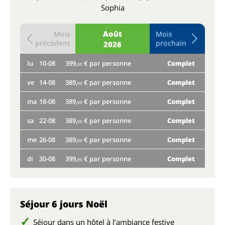
Sophia
Août
Mois
Mois
précédent
prochain
2026
lu
10-08
399,
€ par personne
Complet
je
95
ve
14-08
389,
€ par personne
Complet
lu
95
ma
18-08
389,
€ par personne
Complet
ve
95
sa
22-08
389,
€ par personne
Complet
ma
95
me
26-08
389,
€ par personne
Complet
sa
95
di
30-08
399,
€ par personne
Complet
Plu
95
me
di
Séjour 6 jours Noël
Séjour dans un hôtel à l’ambiance festive