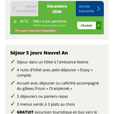
Décembre
Année
Année
précédente
suivante
2026
je
24-12
599,
€ par personne
ve
95
Choisir
605,95 € taxes locales incluses
Plus que 4 chambres disponibles
Séjour 5 jours Nouvel An
Séjour dans un hôtel à l'ambiance festive
4 nuits d’hôtel avec petit-déjeuner « Enjoy »
complet
Accueil avec déjeuner ou café/thé accompagné
du gâteau frison « Oranjekoek »
3 déjeuners ou paniers-repas
3 menus variés à 3 plats au choix
GRATUIT
excursion touristique en bus vers le