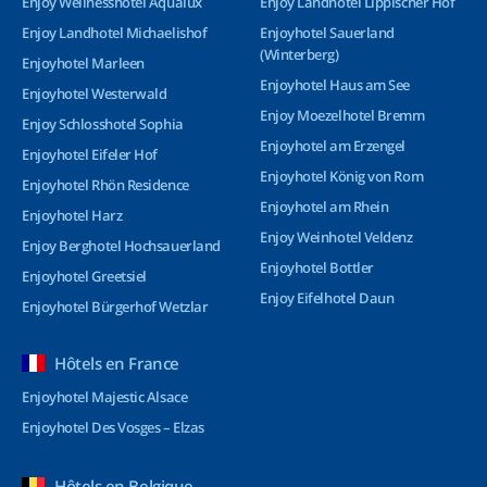
Enjoy Wellnesshotel Aqualux
Enjoy Landhotel Lippischer Hof
Enjoy Landhotel Michaelishof
Enjoyhotel Sauerland
(Winterberg)
Enjoyhotel Marleen
Enjoyhotel Haus am See
Enjoyhotel Westerwald
Enjoy Moezelhotel Bremm
Enjoy Schlosshotel Sophia
Enjoyhotel am Erzengel
Enjoyhotel Eifeler Hof
Enjoyhotel König von Rom
Enjoyhotel Rhön Residence
Enjoyhotel am Rhein
Enjoyhotel Harz
Enjoy Weinhotel Veldenz
Enjoy Berghotel Hochsauerland
Enjoyhotel Bottler
Enjoyhotel Greetsiel
Enjoy Eifelhotel Daun
Enjoyhotel Bürgerhof Wetzlar
Hôtels en France
Enjoyhotel Majestic Alsace
Enjoyhotel Des Vosges – Elzas
Hôtels en Belgique