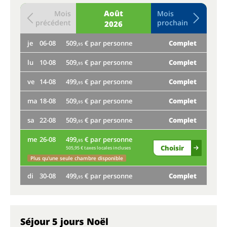
Août
Mois
Mois
précédent
prochain
2026
je
06-08
509,
€ par personne
Complet
je
95
lu
10-08
509,
€ par personne
Complet
lu
95
ve
14-08
499,
€ par personne
Complet
ve
95
ma
18-08
509,
€ par personne
Complet
ma
95
sa
22-08
509,
€ par personne
Complet
sa
95
me
26-08
499,
€ par personne
me
95
Choisir
505,95 € taxes locales incluses
di
Plus qu'une seule chambre disponible
di
30-08
499,
€ par personne
Complet
95
Séjour 5 jours Noël