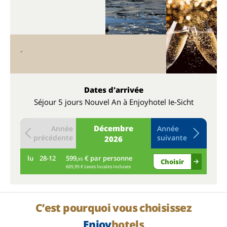
-
Dates d'arrivée
Séjour 5 jours Nouvel An à Enjoyhotel Ie-Sicht
Décembre
Année
Année
précédente
suivante
2026
lu
28-12
599,
€ par personne
ma
95
Choisir
605,95 € taxes locales incluses
C’est pourquoi vous choisissez
Enjoy
hotels