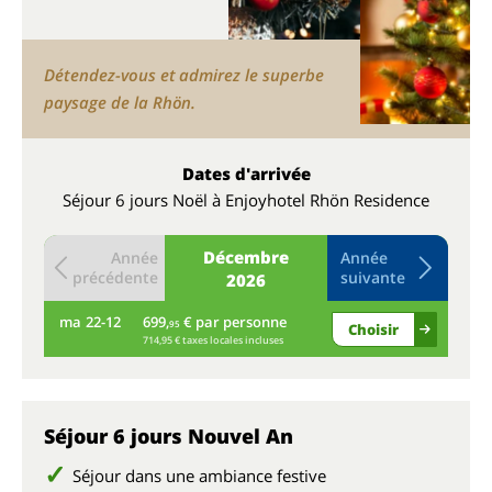
Détendez-vous et admirez le superbe
paysage de la Rhön.
Dates d'arrivée
Séjour 6 jours Noël à Enjoyhotel Rhön Residence
Décembre
Année
Année
précédente
suivante
2026
ma
22-12
699,
€ par personne
me
95
Choisir
714,95 € taxes locales incluses
Séjour 6 jours Nouvel An
Séjour dans une ambiance festive