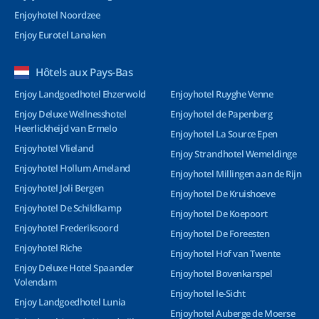
Enjoyhotel Noordzee
Enjoy Eurotel Lanaken
Hôtels aux Pays-Bas
Enjoy Landgoedhotel Ehzerwold
Enjoyhotel Ruyghe Venne
Enjoy Deluxe Wellnesshotel
Enjoyhotel de Papenberg
Heerlickheijd van Ermelo
Enjoyhotel La Source Epen
Enjoyhotel Vlieland
Enjoy Strandhotel Wemeldinge
Enjoyhotel Hollum Ameland
Enjoyhotel Millingen aan de Rijn
Enjoyhotel Joli Bergen
Enjoyhotel De Kruishoeve
Enjoyhotel De Schildkamp
Enjoyhotel De Koepoort
Enjoyhotel Frederiksoord
Enjoyhotel De Foreesten
Enjoyhotel Riche
Enjoyhotel Hof van Twente
Enjoy Deluxe Hotel Spaander
Enjoyhotel Bovenkarspel
Volendam
Enjoyhotel Ie-Sicht
Enjoy Landgoedhotel Lunia
Enjoyhotel Auberge de Moerse