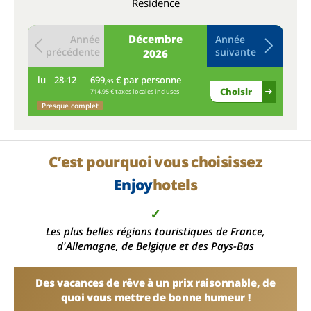
Residence
Décembre
Année
Année
précédente
suivante
2026
lu
28-12
699,
€ par personne
ma
95
Choisir
714,95 € taxes locales incluses
Presque complet
C’est pourquoi vous choisissez
Enjoy
hotels
✓
Les plus belles régions touristiques de France,
d'Allemagne, de Belgique et des Pays-Bas
Des vacances de rêve à un prix raisonnable, de
quoi vous mettre de bonne humeur !