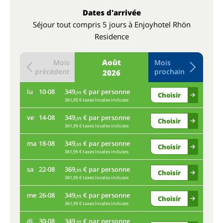
Dates d'arrivée
Séjour tout compris 5 jours à Enjoyhotel Rhön
Residence
Août
Mois
Mois
précédent
prochain
2026
lu
10-08
349,
€ par personne
je
95
Choisir
361,95 € taxes locales incluses
ve
14-08
349,
€ par personne
lu
95
Choisir
361,95 € taxes locales incluses
ma
18-08
349,
€ par personne
ve
95
Choisir
361,95 € taxes locales incluses
sa
22-08
369,
€ par personne
ma
95
Choisir
381,95 € taxes locales incluses
me
26-08
349,
€ par personne
sa
95
Choisir
361,95 € taxes locales incluses
di
30-08
349,
€ par personne
me
95