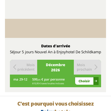
Dates d'arrivée
Séjour 5 jours Nouvel An à Enjoyhotel De Schildkamp
Décembre
Mois
Mois
précédent
prochain
2026
ma
29-12
599,
€ par personne
95
Choisir
615,95 € taxes locales incluses
C’est pourquoi vous choisissez