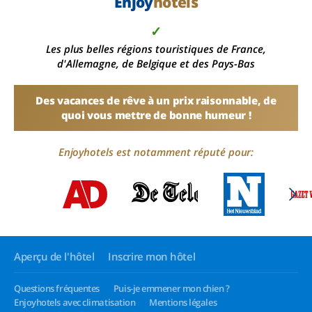
Enjoy
hotels
✓
Les plus belles régions touristiques de France,
d'Allemagne, de Belgique et des Pays-Bas
Des vacances de rêve à un prix raisonnable, de
quoi vous mettre de bonne humeur !
Enjoyhotels est notamment réputé pour:
Aperçu de l'hôtel
Inscrire mon hôtel
Questions fréquentes
Puis-je emmener mon chien ?
Enjoyhotels avec climatisation
Mentions légales