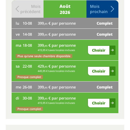
Août
Mois
Mois
précédent
prochain
2026
lu
10-08
399,
€ par personne
Complet
je
95
ve
14-08
399,
€ par personne
Complet
lu
95
ma
18-08
399,
€ par personne
ve
95
Choisir
415,95 € taxes locales incluses
ma
Plus qu'une seule chambre disponible
sa
22-08
429,
€ par personne
sa
95
Choisir
445,95 € taxes locales incluses
Presque complet
me
me
26-08
399,
€ par personne
Complet
95
di
di
30-08
399,
€ par personne
95
Choisir
415,95 € taxes locales incluses
Presque complet