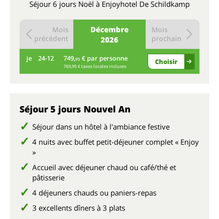
Séjour 6 jours Noël à Enjoyhotel De Schildkamp
Décembre
Mois
Mois
précédent
prochain
2026
je
24-12
749,
€ par personne
95
Choisir
769,95 € taxes locales incluses
Séjour 5 jours Nouvel An
Séjour dans un hôtel à l'ambiance festive
4 nuits avec buffet petit-déjeuner complet « Enjoy
»
Accueil avec déjeuner chaud ou café/thé et
pâtisserie
4 déjeuners chauds ou paniers-repas
3 excellents dîners à 3 plats