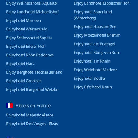
Enjoy Wellnesshotel Aqualux
Enjoy Landhotel Lippischer Hof
Enjoy Landhotel Michaelishof
Enjoyhotel Sauerland
(Winterberg)
Enjoyhotel Marleen
Enjoyhotel Haus am See
Enjoyhotel Westerwald
Enjoy Moezelhotel Bremm
Enjoy Schlosshotel Sophia
Enjoyhotel am Erzengel
Enjoyhotel Eifeler Hof
Enjoyhotel König von Rom
Enjoyhotel Rhön Residence
Enjoyhotel am Rhein
Enjoyhotel Harz
Enjoy Weinhotel Veldenz
Enjoy Berghotel Hochsauerland
Enjoyhotel Bottler
Enjoyhotel Greetsiel
Enjoy Eifelhotel Daun
Enjoyhotel Bürgerhof Wetzlar
Hôtels en France
Enjoyhotel Majestic Alsace
Enjoyhotel Des Vosges – Elzas