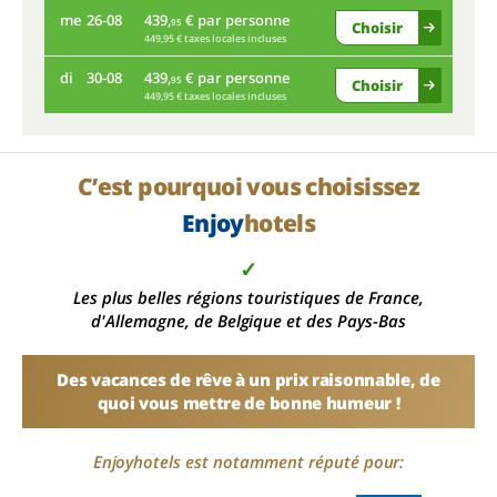
me
26-08
439,
€ par personne
95
Choisir
449,95 € taxes locales incluses
me
di
30-08
439,
€ par personne
95
Choisir
449,95 € taxes locales incluses
di
C’est pourquoi vous choisissez
Enjoy
hotels
✓
Les plus belles régions touristiques de France,
d'Allemagne, de Belgique et des Pays-Bas
Des vacances de rêve à un prix raisonnable, de
quoi vous mettre de bonne humeur !
Enjoyhotels est notamment réputé pour: