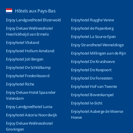
Hôtels aux Pays-Bas
Enjoy Landgoedhotel Ehzerwold
Enjoyhotel Ruyghe Venne
Enjoy Deluxe Wellnesshotel
Enjoyhotel de Papenberg
Heerlickheijd van Ermelo
Enjoyhotel La Source Epen
Enjoyhotel Vlieland
Enjoy Strandhotel Wemeldinge
Enjoyhotel Hollum Ameland
Enjoyhotel Millingen aan de Rijn
Enjoyhotel Joli Bergen
Enjoyhotel De Kruishoeve
Enjoyhotel De Schildkamp
Enjoyhotel De Koepoort
Enjoyhotel Frederiksoord
Enjoyhotel De Foreesten
Enjoyhotel Riche
Enjoyhotel Hof van Twente
Enjoy Deluxe Hotel Spaander
Enjoyhotel Bovenkarspel
Volendam
Enjoyhotel Ie-Sicht
Enjoy Landgoedhotel Lunia
Enjoyhotel Auberge de Moerse
Enjoyhotel Astoria Noordwijk
Hoeve
Enjoy Deluxe Wellnesshotel
Groningen