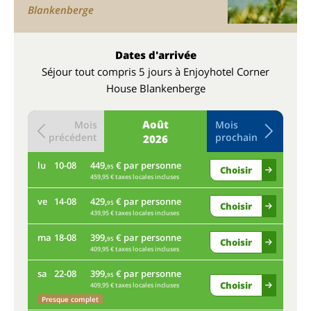
Blankenberge
Dates d'arrivée
Séjour tout compris 5 jours à Enjoyhotel Corner
House Blankenberge
Août
Mois
Mois
précédent
prochain
2026
lu
10-08
449,
€ par personne
je
95
Choisir
459,95 € taxes locales incluses
ve
14-08
429,
€ par personne
lu
95
Choisir
439,95 € taxes locales incluses
ma
18-08
399,
€ par personne
ve
95
Choisir
409,95 € taxes locales incluses
sa
22-08
399,
€ par personne
ma
95
Choisir
409,95 € taxes locales incluses
Presque complet
sa