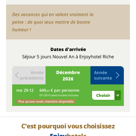
Des vacances qui en valent vraiment la
peine : de quoi vous mettre de bonne
humeur !
Dates d'arrivée
Séjour 5 jours Nouvel An à Enjoyhotel Riche
Décembre
Année
Année
précédente
suivante
2026
ma
29-12
649,
€ par personne
me
95
Choisir
671,95 € taxes locales incluses
Plus qu'une seule chambre disponible
C’est pourquoi vous choisissez