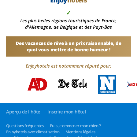
Enjoy
hotels
✓
Les plus belles régions touristiques de France,
d'Allemagne, de Belgique et des Pays-Bas
Des vacances de rêve à un prix raisonnable, de
quoi vous mettre de bonne humeur !
Enjoyhotels est notamment réputé pour:
Aperçu de l'hôtel
Inscrire mon hôtel
Questions fréquentes
Puis-je emmener mon chien ?
Enjoyhotels avec climatisation
Mentions légales