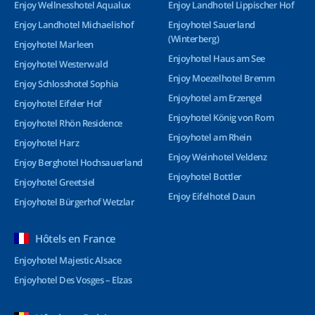
Enjoy Wellnesshotel Aqualux
Enjoy Landhotel Lippischer Hof
Enjoy Landhotel Michaelishof
Enjoyhotel Sauerland
(Winterberg)
Enjoyhotel Marleen
Enjoyhotel Haus am See
Enjoyhotel Westerwald
Enjoy Moezelhotel Bremm
Enjoy Schlosshotel Sophia
Enjoyhotel am Erzengel
Enjoyhotel Eifeler Hof
Enjoyhotel König von Rom
Enjoyhotel Rhön Residence
Enjoyhotel am Rhein
Enjoyhotel Harz
Enjoy Weinhotel Veldenz
Enjoy Berghotel Hochsauerland
Enjoyhotel Bottler
Enjoyhotel Greetsiel
Enjoy Eifelhotel Daun
Enjoyhotel Bürgerhof Wetzlar
Hôtels en France
Enjoyhotel Majestic Alsace
Enjoyhotel Des Vosges – Elzas