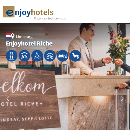
Vacances tout compris
Limbourg
Limbourg
Limbourg
Enjoyhotel Riche
Enjoyhotel Riche
Enjoyhotel Riche