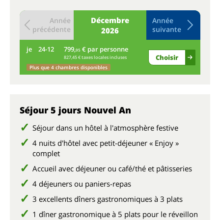
Décembre
Année
Année
précédente
suivante
2026
je
24-12
799,
€ par personne
ve
95
Choisir
827,45 € taxes locales incluses
Plus que 4 chambres disponibles
Séjour 5 jours Nouvel An
Séjour dans un hôtel à l'atmosphère festive
4 nuits d'hôtel avec petit-déjeuner « Enjoy »
complet
Accueil avec déjeuner ou café/thé et pâtisseries
4 déjeuners ou paniers-repas
3 excellents dîners gastronomiques à 3 plats
1 dîner gastronomique à 5 plats pour le réveillon