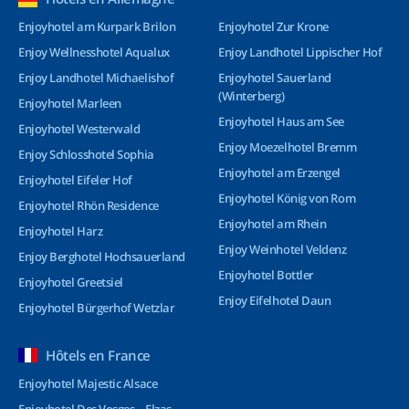
Enjoyhotel am Kurpark Brilon
Enjoyhotel Zur Krone
Enjoy Wellnesshotel Aqualux
Enjoy Landhotel Lippischer Hof
Enjoy Landhotel Michaelishof
Enjoyhotel Sauerland
(Winterberg)
Enjoyhotel Marleen
Enjoyhotel Haus am See
Enjoyhotel Westerwald
Enjoy Moezelhotel Bremm
Enjoy Schlosshotel Sophia
Enjoyhotel am Erzengel
Enjoyhotel Eifeler Hof
Enjoyhotel König von Rom
Enjoyhotel Rhön Residence
Enjoyhotel am Rhein
Enjoyhotel Harz
Enjoy Weinhotel Veldenz
Enjoy Berghotel Hochsauerland
Enjoyhotel Bottler
Enjoyhotel Greetsiel
Enjoy Eifelhotel Daun
Enjoyhotel Bürgerhof Wetzlar
Hôtels en France
Enjoyhotel Majestic Alsace