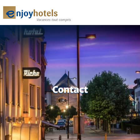
Vacances tout compris
Contact