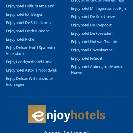
Enjoy Strandhotel Wemeldinge
Enjoyhotel Hollum Ameland
Enjoyhotel Millingen aan de Rijn
Enjoyhotel Joli Bergen
Enjoyhotel De Kruishoeve
Enjoyhotel De Schildkamp
Enjoyhotel De Koepoort
Enjoyhotel Frederiksoord
Enjoyhotel De Foreesten
Enjoyhotel Riche
Enjoyhotel Hof van Twente
Enjoy Deluxe Hotel Spaander
Enjoyhotel Bovenkarspel
Volendam
Enjoyhotel Ie-Sicht
Enjoy Landgoedhotel Lunia
Enjoyhotel Auberge de Moerse
Enjoyhotel Astoria Noordwijk
Hoeve
Enjoy Deluxe Wellnesshotel
Groningen
Vacances tout compris