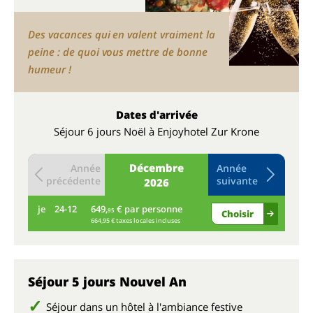
Des vacances qui en valent vraiment la
peine : de quoi vous mettre de bonne
humeur !
Dates d'arrivée
Séjour 6 jours Noël à Enjoyhotel Zur Krone
Décembre
Année
Année
précédente
suivante
2026
je
24-12
649,
€ par personne
ve
95
Choisir
664,95 € taxes locales incluses
Séjour 5 jours Nouvel An
Séjour dans un hôtel à l'ambiance festive