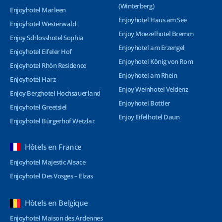
(Winterberg)
Enjoyhotel Marleen
Enjoyhotel Haus am See
Enjoyhotel Westerwald
Enjoy Moezelhotel Bremm
Enjoy Schlosshotel Sophia
Enjoyhotel am Erzengel
Enjoyhotel Eifeler Hof
Enjoyhotel König von Rom
Enjoyhotel Rhön Residence
Enjoyhotel am Rhein
Enjoyhotel Harz
Enjoy Weinhotel Veldenz
Enjoy Berghotel Hochsauerland
Enjoyhotel Bottler
Enjoyhotel Greetsiel
Enjoy Eifelhotel Daun
Enjoyhotel Bürgerhof Wetzlar
Hôtels en France
Enjoyhotel Majestic Alsace
Enjoyhotel Des Vosges – Elzas
Hôtels en Belgique
Enjoyhotel Maison des Ardennes