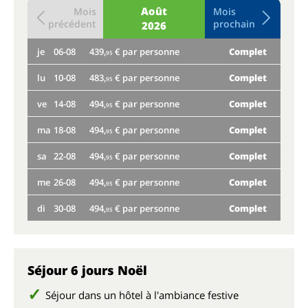
Août
Mois
Mois
précédent
prochain
2026
je
06-08
439,
€ par personne
Complet
je
95
lu
10-08
483,
€ par personne
Complet
lu
95
ve
14-08
494,
€ par personne
Complet
ve
95
ma
18-08
494,
€ par personne
Complet
ma
95
sa
22-08
494,
€ par personne
Complet
sa
95
me
26-08
494,
€ par personne
Complet
me
95
di
30-08
494,
€ par personne
Complet
di
95
Séjour 6 jours Noël
Séjour dans un hôtel à l'ambiance festive