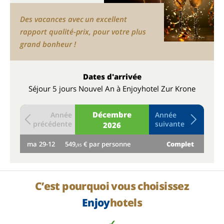
Des vacances avec un excellent
rapport qualité-prix, pour votre plus
grand bonheur !
Dates d'arrivée
Séjour 5 jours Nouvel An à Enjoyhotel Zur Krone
Décembre
Année
Année
précédente
suivante
2026
ma
29-12
549,
€ par personne
Complet
me
95
C’est pourquoi vous choisissez
Enjoy
hotels
✓