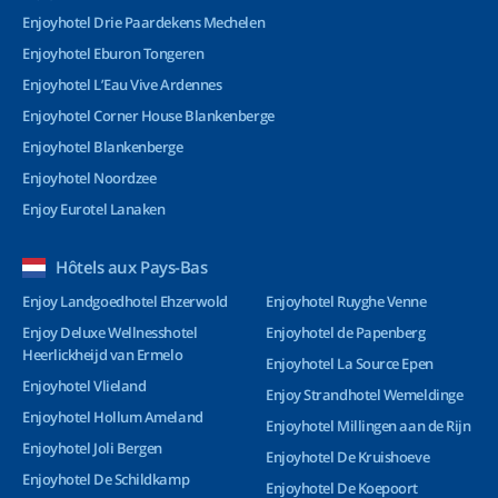
Enjoyhotel Drie Paardekens Mechelen
Enjoyhotel Eburon Tongeren
Enjoyhotel L’Eau Vive Ardennes
Enjoyhotel Corner House Blankenberge
Enjoyhotel Blankenberge
Enjoyhotel Noordzee
Enjoy Eurotel Lanaken
Hôtels aux Pays-Bas
Enjoy Landgoedhotel Ehzerwold
Enjoyhotel Ruyghe Venne
Enjoy Deluxe Wellnesshotel
Enjoyhotel de Papenberg
Heerlickheijd van Ermelo
Enjoyhotel La Source Epen
Enjoyhotel Vlieland
Enjoy Strandhotel Wemeldinge
Enjoyhotel Hollum Ameland
Enjoyhotel Millingen aan de Rijn
Enjoyhotel Joli Bergen
Enjoyhotel De Kruishoeve
Enjoyhotel De Schildkamp
Enjoyhotel De Koepoort