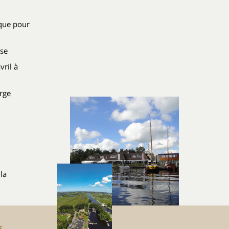
ique pour
ise
vril à
arge
la
s.