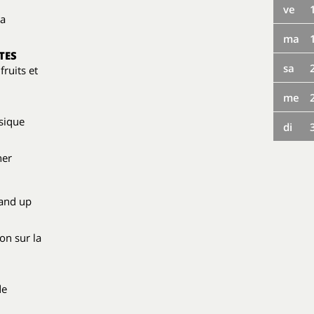
ve
la
ma
TES
sa
fruits et
me
sique
di
ner
tand up
on sur la
de