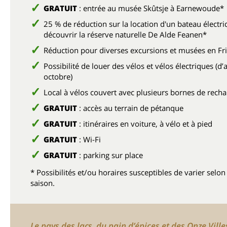
GRATUIT
: entrée au musée Skûtsje à Earnewoude*
25 % de réduction sur la location d'un bateau électr
découvrir la réserve naturelle De Alde Feanen*
Réduction pour diverses excursions et musées en Fr
Possibilité de louer des vélos et vélos électriques (d’a
octobre)
Local à vélos couvert avec plusieurs bornes de rech
GRATUIT
: accès au terrain de pétanque
GRATUIT
: itinéraires en voiture, à vélo et à pied
GRATUIT
: Wi-Fi
GRATUIT
: parking sur place
* Possibilités et/ou horaires susceptibles de varier selon 
saison.
Le pays des lacs, du pain d’épices et des Onze Ville