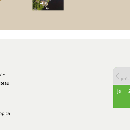
y »
préc
âteau
je
opica