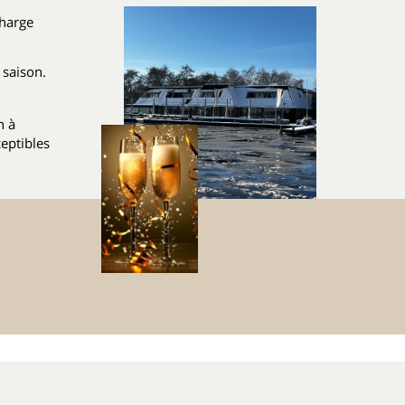
charge
 saison.
n à
ceptibles