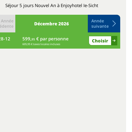
Séjour 5 jours Nouvel An à Enjoyhotel Ie-Sicht
Année
Année
Décembre
2026
édente
suivante
28-12
599,
€ par personne
ma
95
Choisir
605,95 € taxes locales incluses