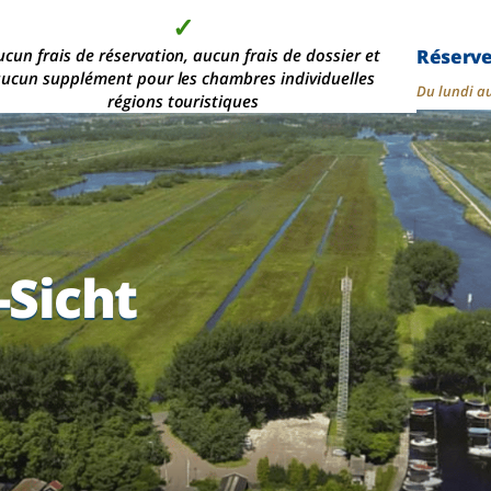
✓
✓
✓
✓
Réserv
s de 2 000 chambres d'hôtel modernes, dans les plus
ucun frais de réservation, aucun frais de dossier et
Aucun acompte n'est
La qualité au
ucun supplément pour les chambres individuelles
meilleur prix
demandé
belles
Du lundi a
régions touristiques
-Sicht
-Sicht
-Sicht
-Sicht