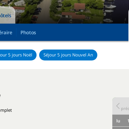
hôtels
éraire
Photos
jour 5 jours Noël
Séjour 5 jours Nouvel An
e
pré
complet
lu