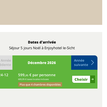
Dates d'arrivée
Séjour 5 jours Noël à Enjoyhotel Ie-Sicht
Année
Année
Décembre
2026
édente
suivante
24-12
599,
€ par personne
ve
95
Choisir
605,95 € taxes locales incluses
Plus que 4 chambres disponibles