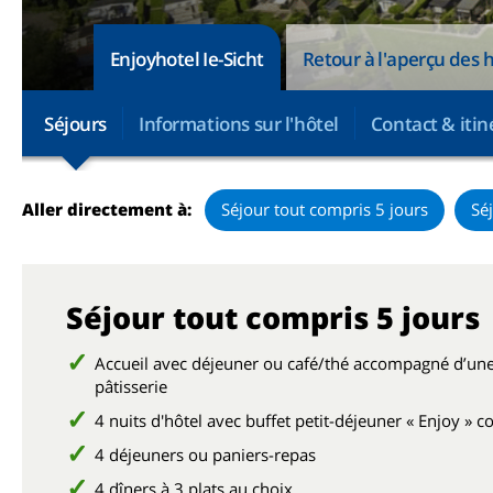
Enjoyhotel Ie-Sicht
Retour à l'aperçu des 
Séjours
Informations sur l'hôtel
Contact & itin
Aller directement à:
Séjour tout compris 5 jours
Sé
Séjour tout compris 5 jours
Accueil avec déjeuner ou café/thé accompagné d’un
pâtisserie
4 nuits d'hôtel avec buffet petit-déjeuner « Enjoy » 
4 déjeuners ou paniers-repas
4 dîners à 3 plats au choix