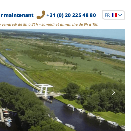
er maintenant
+31 (0) 20 225 48 80
FR
u vendredi de 8h à 21h – samedi et dimanche de 9h à 19h