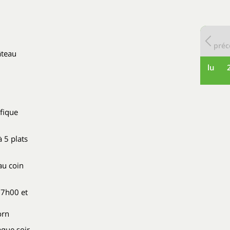
préc
âteau
lu
fique
à 5 plats
au coin
17h00 et
orn
aque soir