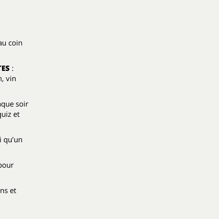
au coin
TES
:
n, vin
aque soir
uiz et
si qu’un
pour
ns et