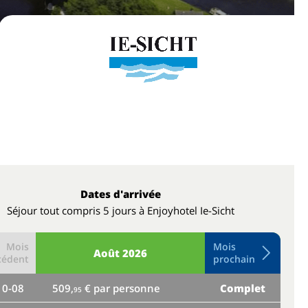
Dates d'arrivée
Séjour tout compris 5 jours à Enjoyhotel Ie-Sicht
Mois
Mois
Août
2026
cédent
prochain
10-08
509,
€ par personne
Complet
je
95