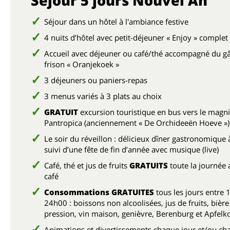
Séjour 5 jours Nouvel An
Séjour dans un hôtel à l'ambiance festive
4 nuits d’hôtel avec petit-déjeuner « Enjoy » complet
Accueil avec déjeuner ou café/thé accompagné du g
frison « Oranjekoek »
3 déjeuners ou paniers-repas
3 menus variés à 3 plats au choix
GRATUIT
excursion touristique en bus vers le magni
Pantropica (anciennement « De Orchideeën Hoeve »)
Le soir du réveillon : délicieux dîner gastronomique 
suivi d’une fête de fin d’année avec musique (live)
Café, thé et jus de fruits
GRATUITS
toute la journée 
café
Consommations GRATUITES
tous les jours entre 
24h00 : boissons non alcoolisées, jus de fruits, bière
pression, vin maison, genièvre, Berenburg et Apfelk
Animations et divertissements chaque jour et/ou ch