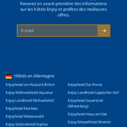
Recevez en avant-première des informations
sur les hôtels Enjoy et profitez des meilleures
offres.
Hôtels en Allemagne
Enjoyhotel am Kurpark Brilon
Enjoyhotel Zur Krone
Enjoy Wellnesshotel Aqualux
Enjoy Landhotel Lippischer Hof
Enjoy Landhotel Michaelishof
Enjoyhotel Sauerland
(Winterberg)
Enjoyhotel Marleen
Enjoyhotel Haus am See
Enjoyhotel Westerwald
Enjoy Moezelhotel Bremm
Enjoy Schlosshotel Sophia