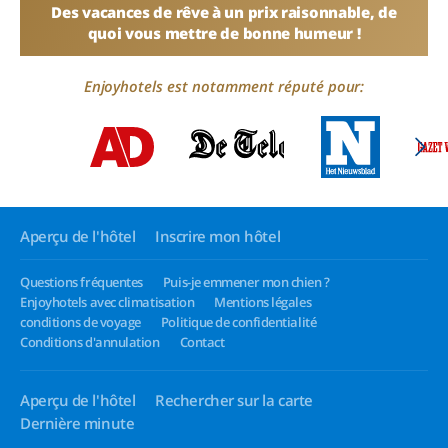
Des vacances de rêve à un prix raisonnable, de
quoi vous mettre de bonne humeur !
Enjoyhotels est notamment réputé pour:
Aperçu de l'hôtel
Inscrire mon hôtel
Questions fréquentes
Puis-je emmener mon chien ?
Enjoyhotels avec climatisation
Mentions légales
conditions de voyage
Politique de confidentialité
Conditions d'annulation
Contact
Aperçu de l'hôtel
Rechercher sur la carte
Dernière minute