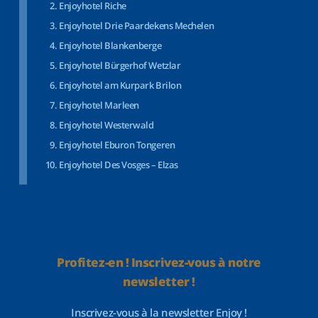
Enjoyhotel Riche
Enjoyhotel Drie Paardekens Mechelen
Enjoyhotel Blankenberge
Enjoyhotel Bürgerhof Wetzlar
Enjoyhotel am Kurpark Brilon
Enjoyhotel Marleen
Enjoyhotel Westerwald
Enjoyhotel Eburon Tongeren
Enjoyhotel Des Vosges – Elzas
Profitez-en ! Inscrivez-vous à notre
newsletter !
Inscrivez-vous à la newsletter Enjoy !