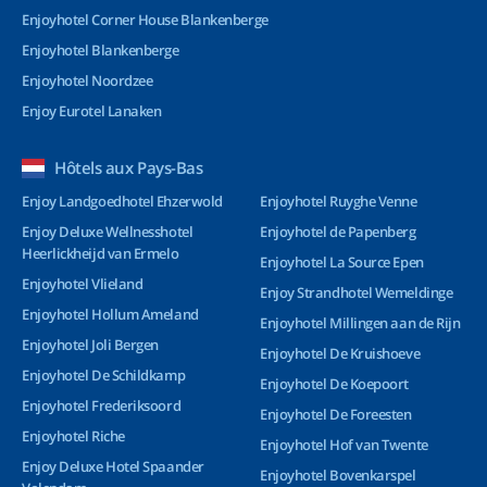
Enjoyhotel Corner House Blankenberge
Enjoyhotel Blankenberge
Enjoyhotel Noordzee
Enjoy Eurotel Lanaken
Hôtels aux Pays-Bas
Enjoy Landgoedhotel Ehzerwold
Enjoyhotel Ruyghe Venne
Enjoy Deluxe Wellnesshotel
Enjoyhotel de Papenberg
Heerlickheijd van Ermelo
Enjoyhotel La Source Epen
Enjoyhotel Vlieland
Enjoy Strandhotel Wemeldinge
Enjoyhotel Hollum Ameland
Enjoyhotel Millingen aan de Rijn
Enjoyhotel Joli Bergen
Enjoyhotel De Kruishoeve
Enjoyhotel De Schildkamp
Enjoyhotel De Koepoort
Enjoyhotel Frederiksoord
Enjoyhotel De Foreesten
Enjoyhotel Riche
Enjoyhotel Hof van Twente
Enjoy Deluxe Hotel Spaander
Enjoyhotel Bovenkarspel