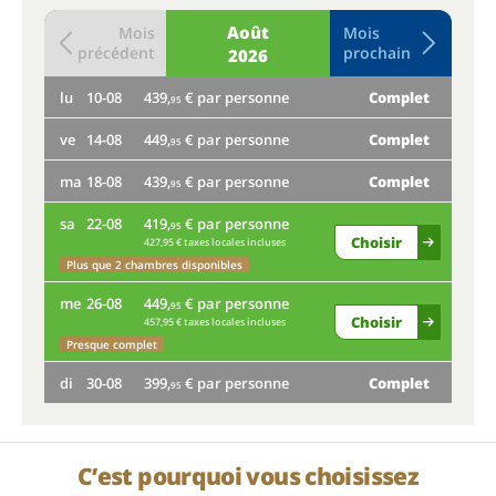
Août
Mois
Mois
précédent
prochain
2026
lu
10-08
439,
€ par personne
Complet
je
95
ve
14-08
449,
€ par personne
Complet
lu
95
ma
18-08
439,
€ par personne
Complet
ve
95
sa
22-08
419,
€ par personne
ma
95
Choisir
427,95 € taxes locales incluses
sa
Plus que 2 chambres disponibles
me
26-08
449,
€ par personne
me
95
Choisir
457,95 € taxes locales incluses
Presque complet
di
di
30-08
399,
€ par personne
Complet
95
C’est pourquoi vous choisissez