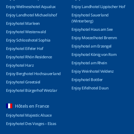
Enjoy Wellnesshotel Aqualux
Enjoy Landhotel Lippischer Hof
Enjoy Landhotel Michaelishof
Enjoyhotel Sauerland
(Winterberg)
Enjoyhotel Marleen
Enjoyhotel Haus am See
Enjoyhotel Westerwald
Enjoy Moezelhotel Bremm
Enjoy Schlosshotel Sophia
Enjoyhotel am Erzengel
Enjoyhotel Eifeler Hof
Enjoyhotel König von Rom
Enjoyhotel Rhön Residence
Enjoyhotel am Rhein
Enjoyhotel Harz
Enjoy Weinhotel Veldenz
Enjoy Berghotel Hochsauerland
Enjoyhotel Bottler
Enjoyhotel Greetsiel
Enjoy Eifelhotel Daun
Enjoyhotel Bürgerhof Wetzlar
Hôtels en France
Enjoyhotel Majestic Alsace
Enjoyhotel Des Vosges – Elzas