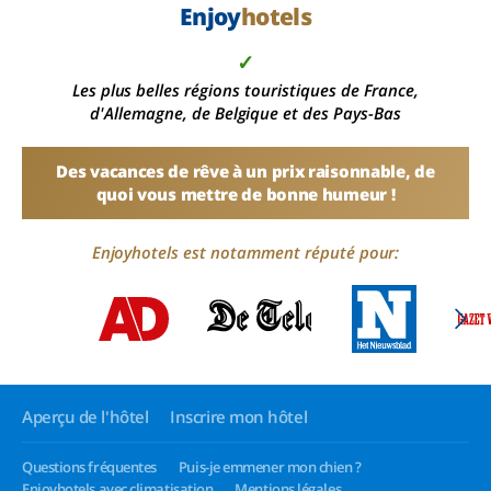
Enjoy
hotels
✓
Les plus belles régions touristiques de France,
d'Allemagne, de Belgique et des Pays-Bas
Des vacances de rêve à un prix raisonnable, de
quoi vous mettre de bonne humeur !
Enjoyhotels est notamment réputé pour:
Aperçu de l'hôtel
Inscrire mon hôtel
Questions fréquentes
Puis-je emmener mon chien ?
Enjoyhotels avec climatisation
Mentions légales