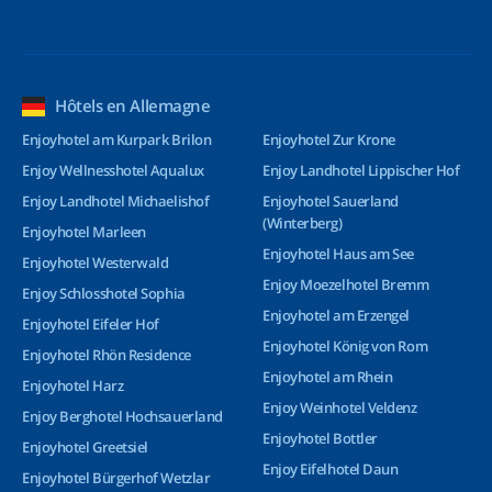
Hôtels en Allemagne
Enjoyhotel am Kurpark Brilon
Enjoyhotel Zur Krone
Enjoy Wellnesshotel Aqualux
Enjoy Landhotel Lippischer Hof
Enjoy Landhotel Michaelishof
Enjoyhotel Sauerland
(Winterberg)
Enjoyhotel Marleen
Enjoyhotel Haus am See
Enjoyhotel Westerwald
Enjoy Moezelhotel Bremm
Enjoy Schlosshotel Sophia
Enjoyhotel am Erzengel
Enjoyhotel Eifeler Hof
Enjoyhotel König von Rom
Enjoyhotel Rhön Residence
Enjoyhotel am Rhein
Enjoyhotel Harz
Enjoy Weinhotel Veldenz
Enjoy Berghotel Hochsauerland
Enjoyhotel Bottler
Enjoyhotel Greetsiel
Enjoy Eifelhotel Daun
Enjoyhotel Bürgerhof Wetzlar