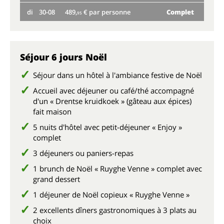
di
30-08
489,
€ par personne
Complet
me
95
di
Pre
Séjour 6 jours Noël
Séjour dans un hôtel à l'ambiance festive de Noël
Accueil avec déjeuner ou café/thé accompagné
d'un « Drentse kruidkoek » (gâteau aux épices)
fait maison
5 nuits d'hôtel avec petit-déjeuner « Enjoy »
complet
3 déjeuners ou paniers-repas
1 brunch de Noël « Ruyghe Venne » complet avec
grand dessert
1 déjeuner de Noël copieux « Ruyghe Venne »
2 excellents dîners gastronomiques à 3 plats au
choix