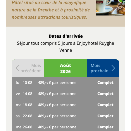
Hôtel situé au cœur de la magnifique
nature de la Drenthe et à proximité de
nombreuses attractions touristiques.
Dates d'arrivée
Séjour tout compris 5 jours à Enjoyhotel Ruyghe
Venne
Août
Mois
Mois
précédent
prochain
2026
lu
10-08
489,
€ par personne
Complet
je
95
ve
14-08
489,
€ par personne
Complet
lu
95
ma
18-08
489,
€ par personne
Complet
ve
95
sa
22-08
489,
€ par personne
Complet
ma
95
me
26-08
489,
€ par personne
Complet
sa
95