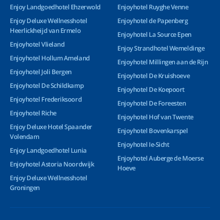
Enjoy Landgoedhotel Ehzerwold
Enjoyhotel Ruyghe Venne
Enjoy Deluxe Wellnesshotel
Enjoyhotel de Papenberg
Heerlickheijd van Ermelo
Enjoyhotel La Source Epen
Enjoyhotel Vlieland
Enjoy Strandhotel Wemeldinge
Enjoyhotel Hollum Ameland
Enjoyhotel Millingen aan de Rijn
Enjoyhotel Joli Bergen
Enjoyhotel De Kruishoeve
Enjoyhotel De Schildkamp
Enjoyhotel De Koepoort
Enjoyhotel Frederiksoord
Enjoyhotel De Foreesten
Enjoyhotel Riche
Enjoyhotel Hof van Twente
Enjoy Deluxe Hotel Spaander
Enjoyhotel Bovenkarspel
Volendam
Enjoyhotel Ie-Sicht
Enjoy Landgoedhotel Lunia
Enjoyhotel Auberge de Moerse
Enjoyhotel Astoria Noordwijk
Hoeve
Enjoy Deluxe Wellnesshotel
Groningen