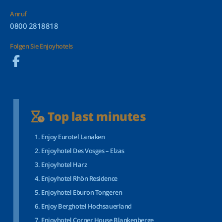
Anruf
0800 2818818
Folgen Sie Enjoyhotels
Top last minutes
Enjoy Eurotel Lanaken
Enjoyhotel Des Vosges – Elzas
Enjoyhotel Harz
Enjoyhotel Rhön Residence
Enjoyhotel Eburon Tongeren
Enjoy Berghotel Hochsauerland
Enjoyhotel Corner House Blankenberge