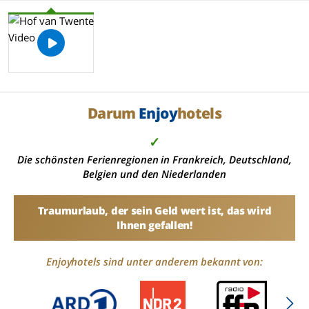
Darum
Enjoy
hotels
✓
Die schönsten Ferienregionen in Frankreich, Deutschland,
Belgien und den Niederlanden
Traumurlaub, der sein Geld wert ist, das wird
Ihnen gefallen!
Enjoyhotels sind unter anderem bekannt von: