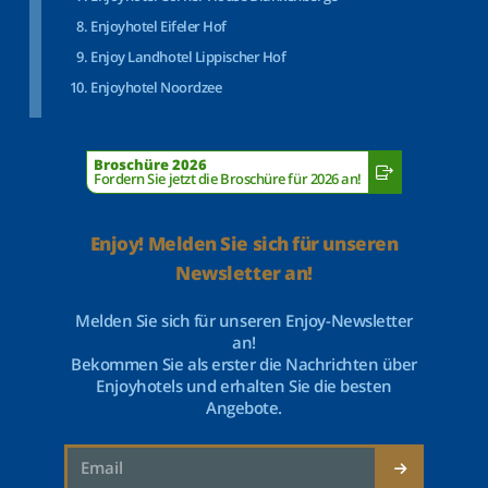
Enjoyhotel Eifeler Hof
Enjoy Landhotel Lippischer Hof
Enjoyhotel Noordzee
Broschüre 2026
Fordern Sie jetzt die Broschüre für 2026 an!
Enjoy! Melden Sie sich für unseren
Newsletter an!
Melden Sie sich für unseren Enjoy-Newsletter
an!
Bekommen Sie als erster die Nachrichten über
Enjoyhotels und erhalten Sie die besten
Angebote.