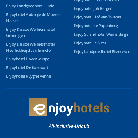
Enjoy Landgoedhotel Lunia
Enjoyhotel Joli Bergen
Enjoyhotel Auberge de Moerse
Enjoyhotel Hof van Twente
Hoeve
Enjoyhotel de Papenberg
Enjoy Deluxe Wellnesshotel
Enjoy Strandhotel Wemeldinge
Groningen
Enjoyhotel Ie-Sicht
Enjoy Deluxe Wellnesshotel
Heerlickheijd van Ermelo
Enjoy Landgoedhotel Ehzerwold
Enjoyhotel Bovenkarspel
Enjoyhotel De Koepoort
Enjoyhotel Ruyghe Venne
All-Inclusive-Urlaub