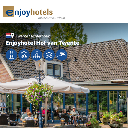
All-Inclusive-Urlaub
Twente / Achterhoek
Twente / Achterhoek
Twente / Achterhoek
Enjoyhotel Hof van Twente
Enjoyhotel Hof van Twente
Enjoyhotel Hof van Twente