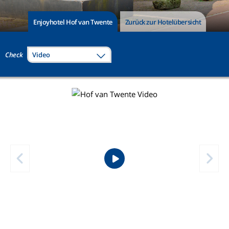
Enjoyhotel Hof van Twente
Zurück zur Hotelübersicht
Check
Video