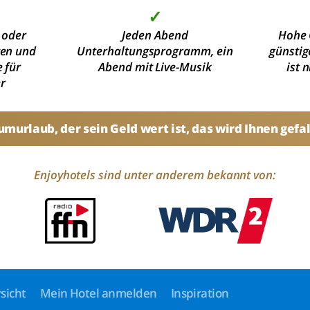
✓
 oder
Jeden Abend
Hohe 
ten und
Unterhaltungsprogramm, ein
günstig
 für
Abend mit Live-Musik
ist 
r
umurlaub, der sein Geld wert ist, das wird Ihnen gefal
Enjoyhotels sind unter anderem bekannt von:
sicht
Mein Hotel anmelden
Inspiration