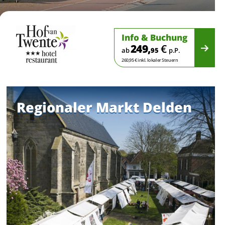
Info & Buchung
249,
€
ab
95
p.P.
260,95 € inkl. lokaler Steuern
Regionaler Markt Delden