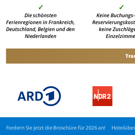
✓
✓
Die schönsten
Keine Buchungs-
Ferienregionen in Frankreich,
Reservierungskos
Deutschland, Belgien und den
keine Zuschläge
Niederlanden
Einzelzimme
Tra
Fordern Sie jetzt die Broschüre für 2026 an!
Hotelüber