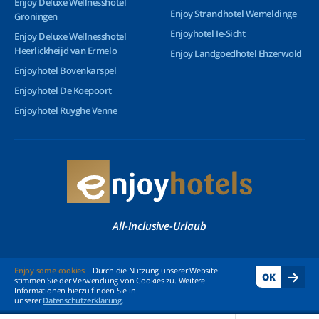
Enjoy Deluxe Wellnesshotel
Enjoy Strandhotel Wemeldinge
Groningen
Enjoyhotel Ie-Sicht
Enjoy Deluxe Wellnesshotel
Heerlickheijd van Ermelo
Enjoy Landgoedhotel Ehzerwold
Enjoyhotel Bovenkarspel
Enjoyhotel De Koepoort
Enjoyhotel Ruyghe Venne
All-Inclusive-Urlaub
© 2026 Enjoyhotels - Alle Rechte vorbehalten
Enjoy some cookies
Durch die Nutzung unserer Website
OK
stimmen Sie der Verwendung von Cookies zu. Weitere
Informationen hierzu finden Sie in
unserer
Datenschutzerklärung
.