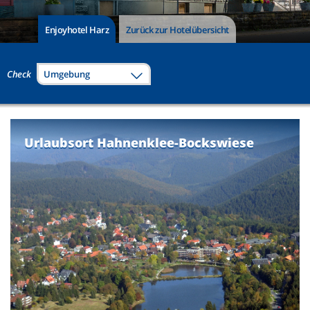
Enjoyhotel Harz
Zurück zur Hotelübersicht
Check
Umgebung
Urlaubsort Hahnenklee-Bockswiese