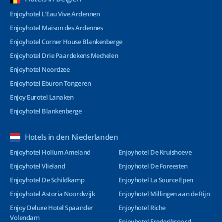
Enjoyhotel L’Eau Vive Ardennen
Enjoyhotel Maison des Ardennes
Enjoyhotel Corner House Blankenberge
Enjoyhotel Drie Paardekens Mechelen
Enjoyhotel Noordzee
Enjoyhotel Eburon Tongeren
Enjoy Eurotel Lanaken
Enjoyhotel Blankenberge
Hotels in den Niederlanden
Enjoyhotel Hollum Ameland
Enjoyhotel De Kruishoeve
Enjoyhotel Vlieland
Enjoyhotel De Foreesten
Enjoyhotel De Schildkamp
Enjoyhotel La Source Epen
Enjoyhotel Astoria Noordwijk
Enjoyhotel Millingen aan de Rijn
Enjoy Deluxe Hotel Spaander
Enjoyhotel Riche
Volendam
Enjoyhotel Frederiksoord