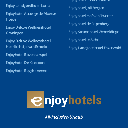
Enjoy Landgoedhotel Lunia
Enjoyhotel Joli Bergen
Enjoyhotel Auberge de Moerse
Enjoyhotel Hof van Twente
Hoeve
Enjoyhotel de Papenberg
Enjoy Deluxe Wellnesshotel
Enjoy Strandhotel Wemeldinge
Groningen
Enjoyhotel Ie-Sicht
Enjoy Deluxe Wellnesshotel
Heerlickheijd van Ermelo
Enjoy Landgoedhotel Ehzerwold
Enjoyhotel Bovenkarspel
Enjoyhotel De Koepoort
Enjoyhotel Ruyghe Venne
All-Inclusive-Urlaub