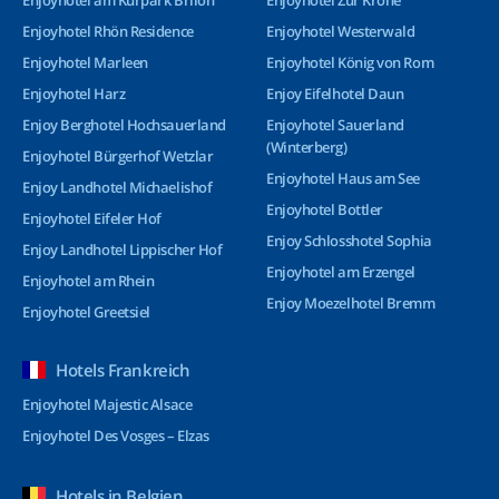
Enjoyhotel am Kurpark Brilon
Enjoyhotel Zur Krone
Enjoyhotel Rhön Residence
Enjoyhotel Westerwald
Enjoyhotel Marleen
Enjoyhotel König von Rom
Enjoyhotel Harz
Enjoy Eifelhotel Daun
Enjoy Berghotel Hochsauerland
Enjoyhotel Sauerland
(Winterberg)
Enjoyhotel Bürgerhof Wetzlar
Enjoyhotel Haus am See
Enjoy Landhotel Michaelishof
Enjoyhotel Bottler
Enjoyhotel Eifeler Hof
Enjoy Schlosshotel Sophia
Enjoy Landhotel Lippischer Hof
Enjoyhotel am Erzengel
Enjoyhotel am Rhein
Enjoy Moezelhotel Bremm
Enjoyhotel Greetsiel
Hotels Frankreich
Enjoyhotel Majestic Alsace
Enjoyhotel Des Vosges – Elzas
Hotels in Belgien