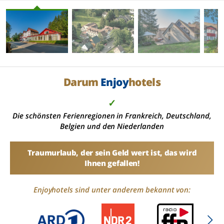
Darum
Enjoy
hotels
✓
Die schönsten Ferienregionen in Frankreich, Deutschland,
Belgien und den Niederlanden
Traumurlaub, der sein Geld wert ist, das wird
Ihnen gefallen!
Enjoyhotels sind unter anderem bekannt von: