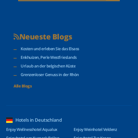
Neueste Blogs
Kosten und erleben Sie das Elsass
Enkhuizen, Perle Westfrieslands
Urlaub an der belgischen Küste
Grenzenloser Genuss in der Rhön
Alle Blogs
Hotels in Deutschland
Enjoy Wellnesshotel Aqualux
Enjoy Weinhotel Veldenz