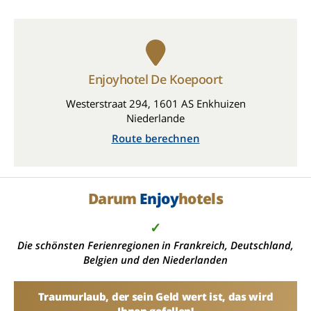
Enjoyhotel De Koepoort
Westerstraat 294, 1601 AS Enkhuizen
Niederlande
Route berechnen
Darum
Enjoy
hotels
✓
Die schönsten Ferienregionen in Frankreich, Deutschland,
Belgien und den Niederlanden
Traumurlaub, der sein Geld wert ist, das wird