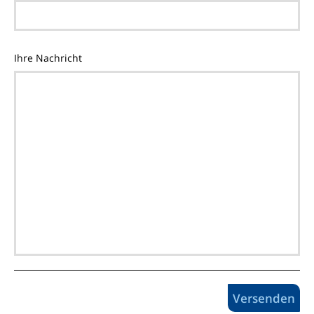
Ihre Nachricht
Versenden