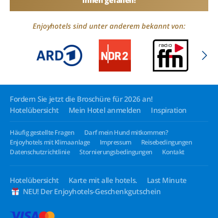
Ihnen gefallen!
Enjoyhotels sind unter anderem bekannt von:
Fordern Sie jetzt die Broschüre für 2026 an!
Hotelübersicht
Mein Hotel anmelden
Inspiration
Häufig gestellte Fragen
Darf mein Hund mitkommen?
Enjoyhotels mit Klimaanlage
Impressum
Reisebedingungen
Datenschutzrichtlinie
Stornierungsbedingungen
Kontakt
Hotelübersicht
Karte mit alle hotels.
Last Minute
NEU! Der Enjoyhotels-Geschenkgutschein