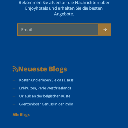
Bekommen Sie als erster die Nachrichten über
Enjoyhotels und erhalten Sie die besten
Angebote.
Neueste Blogs
Kosten und erleben Sie das Elsass
Enkhuizen, Perle Westfrieslands
Urlaub an der belgischen Küste
Grenzenloser Genuss in der Rhön
Alle Blogs