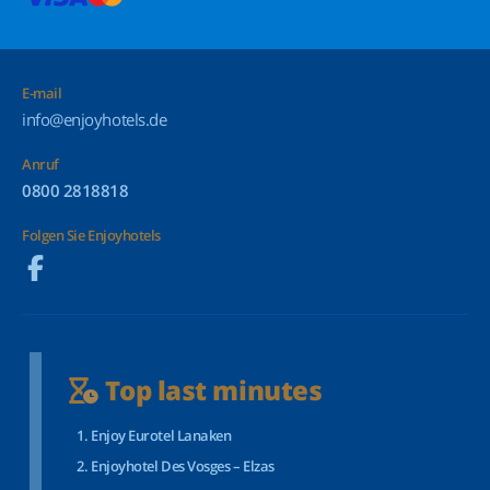
E-mail
info@enjoyhotels.de
Anruf
0800 2818818
Folgen Sie Enjoyhotels
Top last minutes
Enjoy Eurotel Lanaken
Enjoyhotel Des Vosges – Elzas