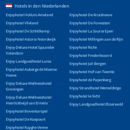
Hotels in den Niederlanden
Enjoyhotel Hollum Ameland
Enjoyhotel De Kruishoeve
Enjoyhotel Vlieland
Enjoyhotel De Foreesten
Enjoyhotel De Schildkamp
Enjoyhotel La Source Epen
Enjoyhotel Astoria Noordwijk
Enjoyhotel Millingen aan de Rijn
Enjoy Deluxe Hotel Spaander
Enjoyhotel Riche
Volendam
Enjoyhotel Frederiksoord
Enjoy Landgoedhotel Lunia
Enjoyhotel Joli Bergen
Enjoyhotel Auberge de Moerse
Enjoyhotel Hof van Twente
Hoeve
Enjoyhotel de Papenberg
Enjoy Deluxe Wellnesshotel
Enjoy Strandhotel Wemeldinge
Groningen
Enjoyhotel Ie-Sicht
Enjoy Deluxe Wellnesshotel
Heerlickheijd van Ermelo
Enjoy Landgoedhotel Ehzerwold
Enjoyhotel Bovenkarspel
Enjoyhotel De Koepoort
Enjoyhotel Ruyghe Venne