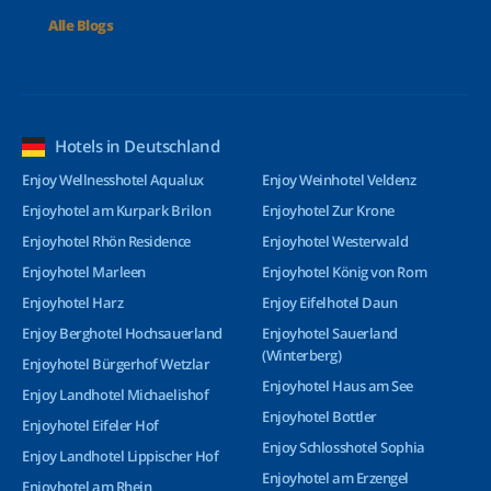
Alle Blogs
Hotels in Deutschland
Enjoy Wellnesshotel Aqualux
Enjoy Weinhotel Veldenz
Enjoyhotel am Kurpark Brilon
Enjoyhotel Zur Krone
Enjoyhotel Rhön Residence
Enjoyhotel Westerwald
Enjoyhotel Marleen
Enjoyhotel König von Rom
Enjoyhotel Harz
Enjoy Eifelhotel Daun
Enjoy Berghotel Hochsauerland
Enjoyhotel Sauerland
(Winterberg)
Enjoyhotel Bürgerhof Wetzlar
Enjoyhotel Haus am See
Enjoy Landhotel Michaelishof
Enjoyhotel Bottler
Enjoyhotel Eifeler Hof
Enjoy Schlosshotel Sophia
Enjoy Landhotel Lippischer Hof
Enjoyhotel am Erzengel
Enjoyhotel am Rhein