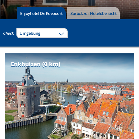
Enjoyhotel De Koepoort
Zurück zur Hotelübersicht
Check
Umgebung
Enkhuizen (0 km)