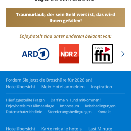
Traumurlaub, der sein Geld wert ist, das wird
Ihnen gefallen!
Enjoyhotels sind unter anderem bekannt von:
Fordern Sie jetzt die Broschüre für 2026 an!
Hotelübersicht
Mein Hotel anmelden
Inspiration
Häufig gestellte Fragen
Darf mein Hund mitkommen?
Enjoyhotels mit Klimaanlage
Impressum
Reisebedingungen
Datenschutzrichtlinie
Stornierungsbedingungen
Kontakt
Hotelübersicht
Karte mit alle hotels.
Last Minute