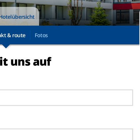
Hotelübersicht
kt & route
Fotos
t uns auf