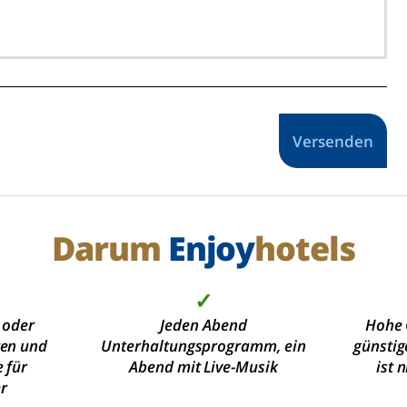
Versenden
Darum
Enjoy
hotels
✓
 oder
Jeden Abend
Hohe 
ten und
Unterhaltungsprogramm, ein
günstig
 für
Abend mit Live-Musik
ist 
r