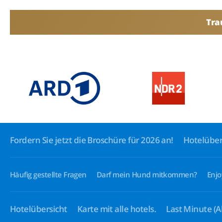
Tra
Fordern Sie jetzt die Broschüre für 2026 an!
Hotelüber
Häufig gestellte Fragen
Darf mein Hund mitkommen?
Enjo
Hotelübersicht
Karte mit alle hotels.
Last Minute
(A