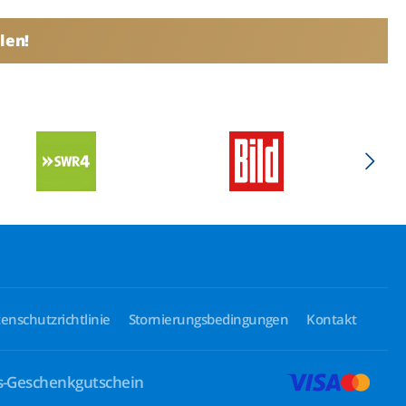
len!
enschutzrichtlinie
Stornierungsbedingungen
Kontakt
ls-Geschenkgutschein