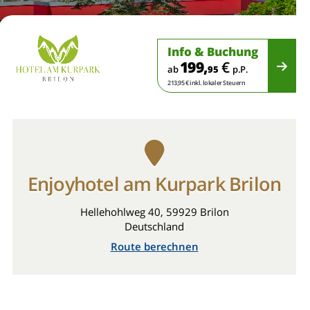
Info & Buchung
199,
€
ab
95
p.P.
213,95 € inkl. lokaler Steuern
Enjoyhotel am Kurpark Brilon
Hellehohlweg 40, 59929 Brilon
Deutschland
Route berechnen