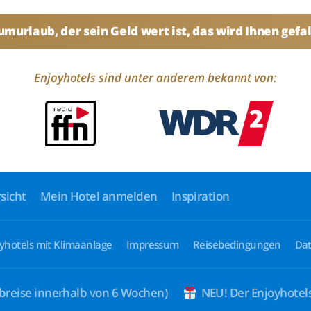
umurlaub, der sein Geld wert ist, das wird Ihnen gefal
Enjoyhotels sind unter anderem bekannt von:
sicht
Mein Hotel anmelden
Inspiration
yhotels mit Klimaanlage
Impressum
Reisebedingungen
Dat
breise innerhalb von 6 Wochen)
NEU! Der Enjoyhote