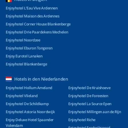
Enjoyhotel L’Eau Vive Ardennen
Enjoyhotel Maison des Ardennes
Enjoyhotel Corner House Blankenberge
Enjoyhotel Drie Paardekens Mechelen
Enjoyhotel Noordzee
Enjoyhotel Eburon Tongeren
Enjoy Eurotel Lanaken
Enjoyhotel Blankenberge
Hotels in den Niederlanden
Enjoyhotel Hollum Ameland
Enjoyhotel De Kruishoeve
Enjoyhotel Vlieland
Enjoyhotel De Foreesten
Enjoyhotel De Schildkamp
Enjoyhotel La Source Epen
Enjoyhotel Astoria Noordwijk
Enjoyhotel Millingen aan de Rijn
Enjoy Deluxe Hotel Spaander
Enjoyhotel Riche
Volendam
Enjoyhotel Frederiksoord