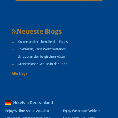
Neueste Blogs
Kosten und erleben Sie das Elsass
Enkhuizen, Perle Westfrieslands
Urlaub an der belgischen Küste
Grenzenloser Genuss in der Rhön
Alle Blogs
Hotels in Deutschland
Enjoy Wellnesshotel Aqualux
Enjoy Weinhotel Veldenz