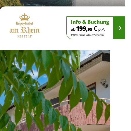
Info & Buchung
199,
€
ab
95
p.P.
199,95 € inkl. lokaler Steuern