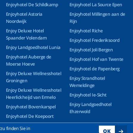
Enjoyhotel De Schildkamp
Enjoyhotel La Source Epen
Enjoyhotel Astoria
Enjoyhotel Millingen aan de
Noordwijk
Rijn
Enjoy Deluxe Hotel
Enjoyhotel Riche
Spaander Volendam
Enjoyhotel Frederiksoord
Enjoy Landgoedhotel Lunia
Enjoyhotel Joli Bergen
Enjoyhotel Auberge de
Enjoyhotel Hof van Twente
Moerse Hoeve
Enjoyhotel de Papenberg
Enjoy Deluxe Wellnesshotel
Enjoy Strandhotel
Groningen
Wemeldinge
Enjoy Deluxe Wellnesshotel
Enjoyhotel Ie-Sicht
Heerlickheijd van Ermelo
Enjoy Landgoedhotel
Enjoyhotel Bovenkarspel
Ehzerwold
Enjoyhotel De Koepoort
Enjoyhotel Ruyghe Venne
u finden Sie in
OK