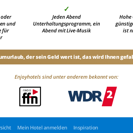
✓
 oder
Jeden Abend
Hohe 
ten und
Unterhaltungsprogramm, ein
günstig
 für
Abend mit Live-Musik
ist 
r
umurlaub, der sein Geld wert ist, das wird Ihnen gefal
Enjoyhotels sind unter anderem bekannt von:
sicht
Mein Hotel anmelden
Inspiration