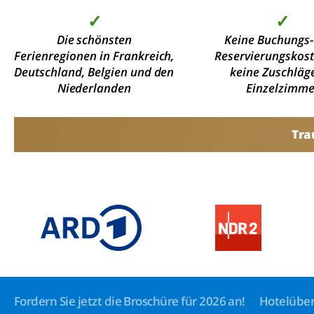
✓
✓
Die schönsten
Keine Buchungs-
Ferienregionen in Frankreich,
Reservierungskos
Deutschland, Belgien und den
keine Zuschläge
Niederlanden
Einzelzimme
Tra
Fordern Sie jetzt die Broschüre für 2026 an!
Hotelüber