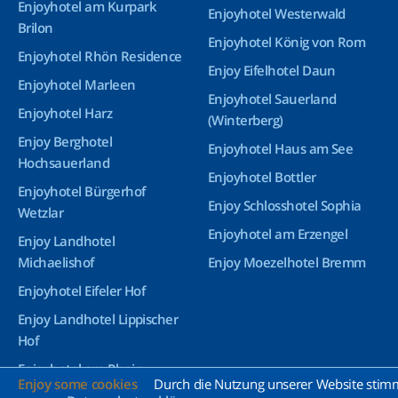
Enjoyhotel am Kurpark
Enjoyhotel Westerwald
Brilon
Enjoyhotel König von Rom
Enjoyhotel Rhön Residence
Enjoy Eifelhotel Daun
Enjoyhotel Marleen
Enjoyhotel Sauerland
Enjoyhotel Harz
(Winterberg)
Enjoy Berghotel
Enjoyhotel Haus am See
Hochsauerland
Enjoyhotel Bottler
Enjoyhotel Bürgerhof
Enjoy Schlosshotel Sophia
Wetzlar
Enjoyhotel am Erzengel
Enjoy Landhotel
Michaelishof
Enjoy Moezelhotel Bremm
Enjoyhotel Eifeler Hof
Enjoy Landhotel Lippischer
Hof
Enjoyhotel am Rhein
Enjoy some cookies
Durch die Nutzung unserer Website stimme
Enjoyhotel Greetsiel