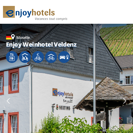
Vacances tout compris
Moselle
Moselle
Moselle
Moselle
Enjoy Weinhotel Veldenz
Enjoy Weinhotel Veldenz
Enjoy Weinhotel Veldenz
Enjoy Weinhotel Veldenz