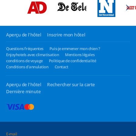
Aperçu de l'hôtel
Inscrire mon hôtel
Questions fréquentes
Puis-je emmener mon chien ?
Enjoyhotels avec climatisation
Mentions légales
conditions de voyage
Politique de confidentialité
Conditions d'annulation
Contact
Aperçu de l'hôtel
Rechercher sur la carte
Dernière minute
E-mail