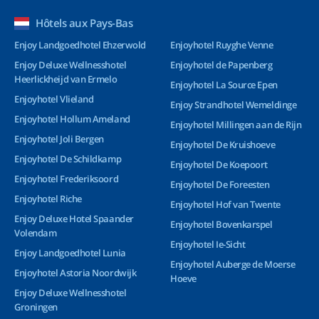
Hôtels aux Pays-Bas
Enjoy Landgoedhotel Ehzerwold
Enjoyhotel Ruyghe Venne
Enjoy Deluxe Wellnesshotel
Enjoyhotel de Papenberg
Heerlickheijd van Ermelo
Enjoyhotel La Source Epen
Enjoyhotel Vlieland
Enjoy Strandhotel Wemeldinge
Enjoyhotel Hollum Ameland
Enjoyhotel Millingen aan de Rijn
Enjoyhotel Joli Bergen
Enjoyhotel De Kruishoeve
Enjoyhotel De Schildkamp
Enjoyhotel De Koepoort
Enjoyhotel Frederiksoord
Enjoyhotel De Foreesten
Enjoyhotel Riche
Enjoyhotel Hof van Twente
Enjoy Deluxe Hotel Spaander
Enjoyhotel Bovenkarspel
Volendam
Enjoyhotel Ie-Sicht
Enjoy Landgoedhotel Lunia
Enjoyhotel Auberge de Moerse
Enjoyhotel Astoria Noordwijk
Hoeve
Enjoy Deluxe Wellnesshotel
Groningen