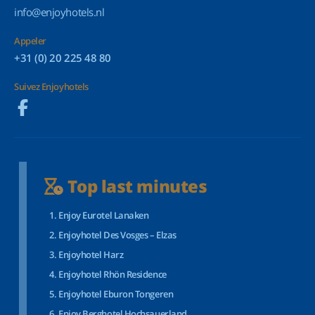
info@enjoyhotels.nl
Appeler
+31 (0) 20 225 48 80
Suivez Enjoyhotels
Top last minutes
Enjoy Eurotel Lanaken
Enjoyhotel Des Vosges – Elzas
Enjoyhotel Harz
Enjoyhotel Rhön Residence
Enjoyhotel Eburon Tongeren
Enjoy Berghotel Hochsauerland