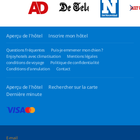
Aperçu de l'hôtel
Inscrire mon hôtel
Questions fréquentes
Puis-je emmener mon chien ?
Enjoyhotels avec climatisation
Mentions légales
conditions de voyage
Politique de confidentialité
Conditions d'annulation
Contact
Aperçu de l'hôtel
Rechercher sur la carte
Dernière minute
E-mail