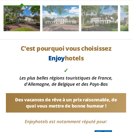
C’est pourquoi vous choisissez
Enjoy
hotels
✓
Les plus belles régions touristiques de France,
d'Allemagne, de Belgique et des Pays-Bas
Des vacances de rêve à un prix raisonnable, de
quoi vous mettre de bonne humeur !
Enjoyhotels est notamment réputé pour: