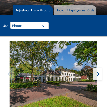
Enjoyhotel Frederiksoord
Retour à l'aperçu des hôtels
Voir
Photos