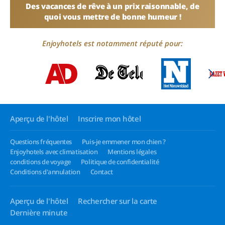
Des vacances de rêve à un prix raisonnable, de
quoi vous mettre de bonne humeur !
Enjoyhotels est notamment réputé pour:
Aperçu de l'hôtel
Inscrire mon hôtel
Questions fréquentes
Puis-je emmener mon chien ?
Enjoyhotels avec climatisation
Mentions légales
conditions de voyage
Politique de confidentialité
Conditions d'annulation
Contact
Aperçu de l'hôtel
Rechercher sur la carte
Dernière minute