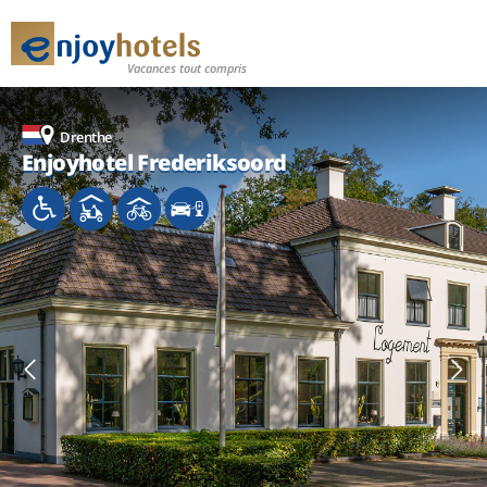
Vacances tout compris
Drenthe
Drenthe
Drenthe
Enjoyhotel Frederiksoord
Enjoyhotel Frederiksoord
Enjoyhotel Frederiksoord