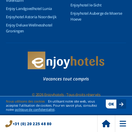
Volendam
Enjoyhotel Ie-Sicht
Enjoy Landgoedhotel Lunia
Enjoyhotel Auberge de Moerse
Enjoyhotel Astoria Noordwijk
Hoeve
Enjoy Deluxe Wellnesshotel
Groningen
Vacances tout compris
© 2026 Enjoyhotels - Tous droits réservés
Nous utilisons des cookies
En utilisant notre site web, vous
OK
acceptez l’utilisation de cookies. Pour en savoir plus, consultez
notre
politique de confidentialité
.
+31 (0) 20 225 48 80