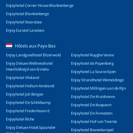
Enjoyhotel Corner House Blankenberge
Enjoyhotel Blankenberge
Enjoyhotel Noordzee
Enjoy Eurotel Lanaken
Hôtels aux Pays-Bas
Enjoy Landgoedhotel Ehzerwold
Enjoyhotel Ruyghe Venne
Enjoy Deluxe Wellnesshotel
Enjoyhotel de Papenberg
Heerlickheijd van Ermelo
Enjoyhotel La Source Epen
Enjoyhotel Vlieland
Enjoy Strandhotel Wemeldinge
Enjoyhotel Hollum Ameland
Enjoyhotel Millingen aan de Rijn
Enjoyhotel Joli Bergen
Enjoyhotel De Kruishoeve
Enjoyhotel De Schildkamp
Enjoyhotel De Koepoort
Enjoyhotel Frederiksoord
Enjoyhotel De Foreesten
Enjoyhotel Riche
Enjoyhotel Hof van Twente
Enjoy Deluxe Hotel Spaander
Enjoyhotel Bovenkarspel