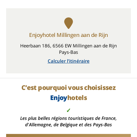
Enjoyhotel Millingen aan de Rijn
Heerbaan 186, 6566 EW Millingen aan de Rijn
Pays-Bas
Calculer l’itinéraire
C’est pourquoi vous choisissez
Enjoy
hotels
✓
Les plus belles régions touristiques de France,
d'Allemagne, de Belgique et des Pays-Bas