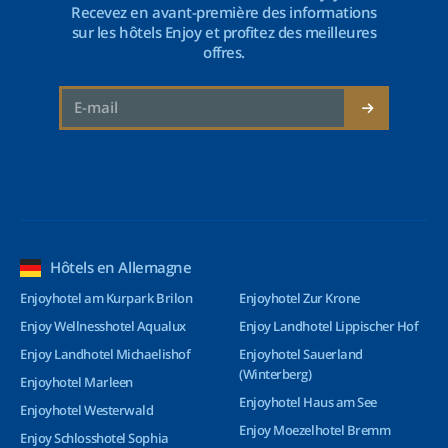
Recevez en avant-première des informations
sur les hôtels Enjoy et profitez des meilleures
offres.
Hôtels en Allemagne
Enjoyhotel am Kurpark Brilon
Enjoyhotel Zur Krone
Enjoy Wellnesshotel Aqualux
Enjoy Landhotel Lippischer Hof
Enjoy Landhotel Michaelishof
Enjoyhotel Sauerland
(Winterberg)
Enjoyhotel Marleen
Enjoyhotel Haus am See
Enjoyhotel Westerwald
Enjoy Moezelhotel Bremm
Enjoy Schlosshotel Sophia